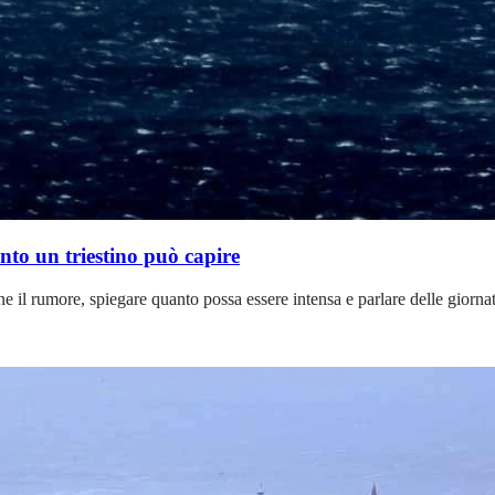
anto un triestino può capire
rne il rumore, spiegare quanto possa essere intensa e parlare delle giorn