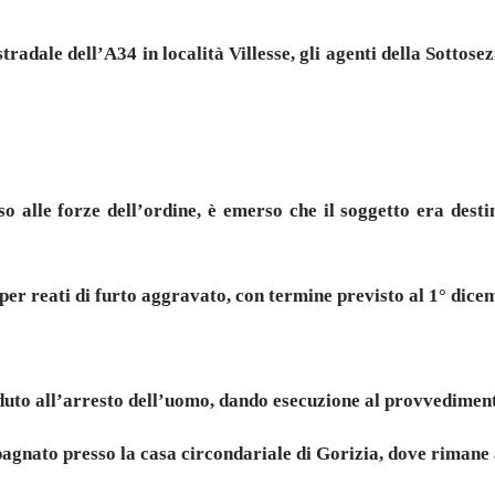
tradale dell’A34 in località Villesse, gli agenti della Sotto
so alle forze dell’ordine, è emerso che il soggetto era dest
er reati di furto aggravato, con termine previsto al 1° dice
duto all’arresto dell’uomo, dando esecuzione al provvediment
mpagnato presso la casa circondariale di Gorizia, dove rimane 