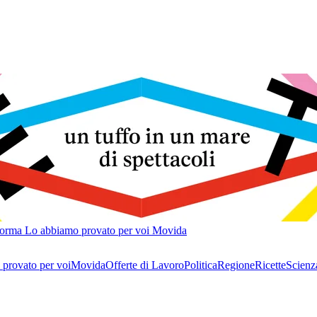
forma
Lo abbiamo provato per voi
Movida
provato per voi
Movida
Offerte di Lavoro
Politica
Regione
Ricette
Scienz