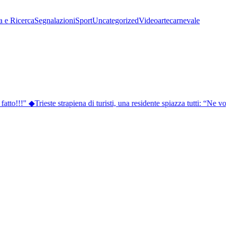
a e Ricerca
Segnalazioni
Sport
Uncategorized
Video
arte
carnevale
tto!!!"
◆
Trieste strapiena di turisti, una residente spiazza tutti: “Ne vo