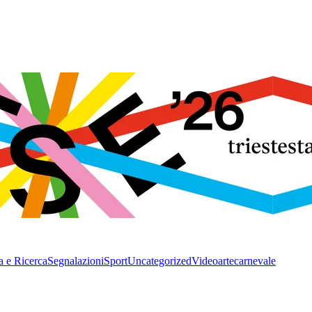
a e Ricerca
Segnalazioni
Sport
Uncategorized
Video
arte
carnevale