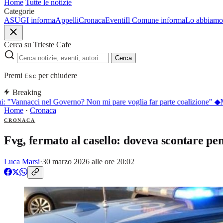
Home
Tutte le notizie
Categorie
ASUGI informa
Appelli
Cronaca
Eventi
Il Comune informa
Lo abbiamo 
Cerca su Trieste Cafe
Cerca
Premi
per chiudere
Esc
Breaking
: "Vannacci nel Governo? Non mi pare voglia far parte coalizione"
◆
Mi
Home
·
Cronaca
CRONACA
Fvg, fermato al casello: doveva scontare pen
Luca Marsi
·
30 marzo 2026 alle ore 20:02