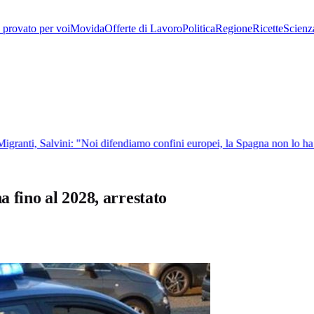
provato per voi
Movida
Offerte di Lavoro
Politica
Regione
Ricette
Scienz
granti, Salvini: "Noi difendiamo confini europei, la Spagna non lo ha fa
a fino al 2028, arrestato