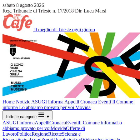
sabato 8 agosto 2026
Reg. Tribunale di Trieste n. 17/2018
Dir. Luca Marsi
Il meglio di Trieste ogni giorno
Home
Notizie
ASUGI informa
Appelli
Cronaca
Eventi
Il Comune
informa
Lo abbiamo provato per voi
Movida
Tutte le categorie
▼
ASUGI informa
Appelli
Cronaca
Eventi
Il Comune informa
Lo
abbiamo provato per voi
Movida
Offerte di
Lavoro
Politica
Regione
Ricette
Scienza e
Ricerca
Segnalazioni
Sport
Uncategorized
Video
arte
carnevale