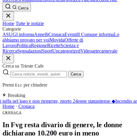
Cerca
Home
Tutte le notizie
Categorie
ASUGI informa
Appelli
Cronaca
Eventi
Il Comune informa
Lo
abbiamo provato per voi
Movida
Offerte di
Lavoro
Politica
Regione
Ricette
Scienza e
Ricerca
Segnalazioni
Sport
Uncategorized
Video
arte
carnevale
Cerca su Trieste Cafe
Cerca
Premi
per chiudere
Esc
Breaking
 tuffa nel lago e non riemerge, morto 24enne statunitense
◆
Incendio an
Home
·
Cronaca
CRONACA
In Fvg resta divario di genere, le donne
dichiarano 10.200 euro in meno