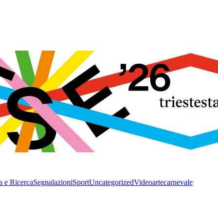
a e Ricerca
Segnalazioni
Sport
Uncategorized
Video
arte
carnevale