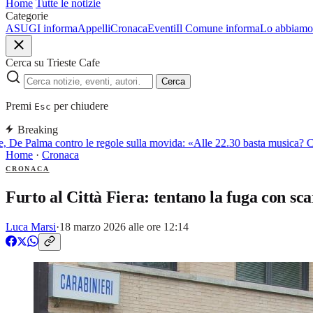
Home
Tutte le notizie
Categorie
ASUGI informa
Appelli
Cronaca
Eventi
Il Comune informa
Lo abbiamo 
Cerca su Trieste Cafe
Cerca
Premi
per chiudere
Esc
Breaking
 De Palma contro le regole sulla movida: «Alle 22.30 basta musica? Così
Home
·
Cronaca
CRONACA
Furto al Città Fiera: tentano la fuga con sc
Luca Marsi
·
18 marzo 2026 alle ore 12:14