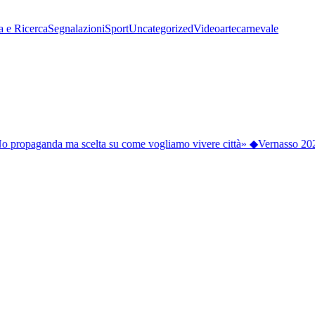
a e Ricerca
Segnalazioni
Sport
Uncategorized
Video
arte
carnevale
o propaganda ma scelta su come vogliamo vivere città»
◆
Vernasso 2026, 