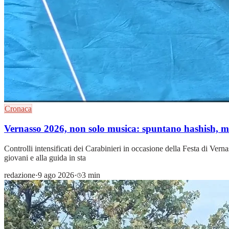
Cronaca
Vernasso 2026, non solo musica: spuntano hashish, ma
Controlli intensificati dei Carabinieri in occasione della Festa di Ver
giovani e alla guida in sta
redazione
·
9 ago 2026
·
3 min