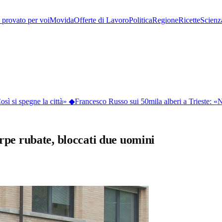
provato per voi
Movida
Offerte di Lavoro
Politica
Regione
Ricette
Scienz
 si spegne la città»
◆
Francesco Russo sui 50mila alberi a Trieste: «N
arpe rubate, bloccati due uomini