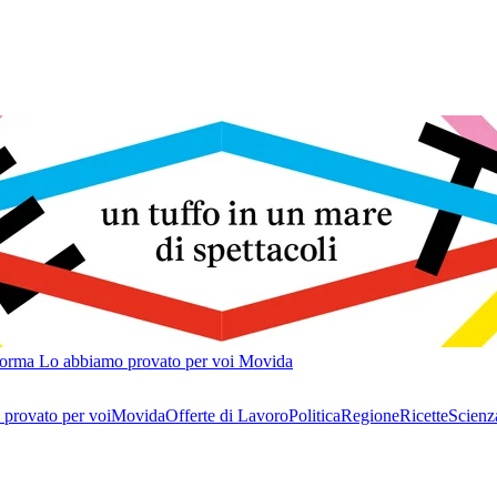
forma
Lo abbiamo provato per voi
Movida
provato per voi
Movida
Offerte di Lavoro
Politica
Regione
Ricette
Scienz