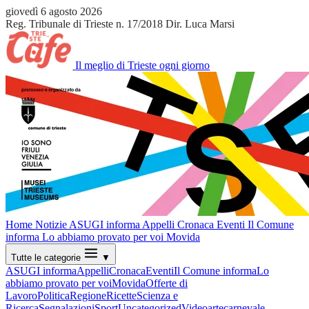
giovedì 6 agosto 2026
Reg. Tribunale di Trieste n. 17/2018
Dir. Luca Marsi
Il meglio di Trieste ogni giorno
Home
Notizie
ASUGI informa
Appelli
Cronaca
Eventi
Il Comune
informa
Lo abbiamo provato per voi
Movida
Tutte le categorie
▼
ASUGI informa
Appelli
Cronaca
Eventi
Il Comune informa
Lo
abbiamo provato per voi
Movida
Offerte di
Lavoro
Politica
Regione
Ricette
Scienza e
Ricerca
Segnalazioni
Sport
Uncategorized
Video
arte
carnevale