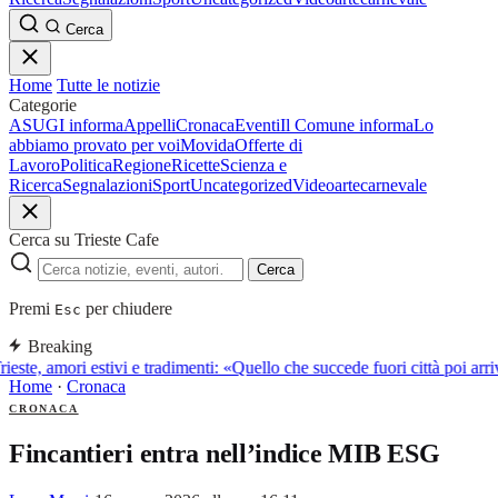
Cerca
Home
Tutte le notizie
Categorie
ASUGI informa
Appelli
Cronaca
Eventi
Il Comune informa
Lo
abbiamo provato per voi
Movida
Offerte di
Lavoro
Politica
Regione
Ricette
Scienza e
Ricerca
Segnalazioni
Sport
Uncategorized
Video
arte
carnevale
Cerca su Trieste Cafe
Cerca
Premi
per chiudere
Esc
Breaking
rieste, amori estivi e tradimenti: «Quello che succede fuori città poi a
Home
·
Cronaca
CRONACA
Fincantieri entra nell’indice MIB ESG