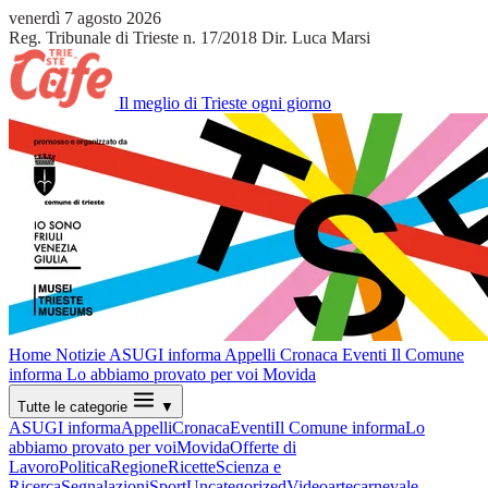
venerdì 7 agosto 2026
Reg. Tribunale di Trieste n. 17/2018
Dir. Luca Marsi
Il meglio di Trieste ogni giorno
Home
Notizie
ASUGI informa
Appelli
Cronaca
Eventi
Il Comune
informa
Lo abbiamo provato per voi
Movida
Tutte le categorie
▼
ASUGI informa
Appelli
Cronaca
Eventi
Il Comune informa
Lo
abbiamo provato per voi
Movida
Offerte di
Lavoro
Politica
Regione
Ricette
Scienza e
Ricerca
Segnalazioni
Sport
Uncategorized
Video
arte
carnevale