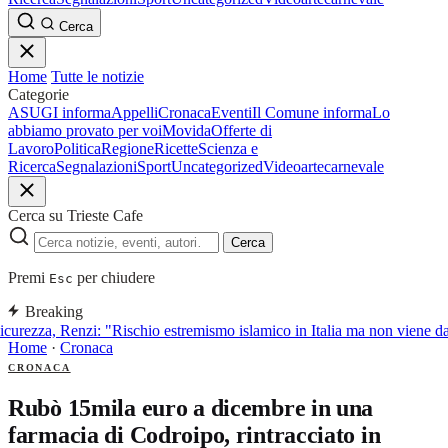
Cerca
Home
Tutte le notizie
Categorie
ASUGI informa
Appelli
Cronaca
Eventi
Il Comune informa
Lo
abbiamo provato per voi
Movida
Offerte di
Lavoro
Politica
Regione
Ricette
Scienza e
Ricerca
Segnalazioni
Sport
Uncategorized
Video
arte
carnevale
Cerca su Trieste Cafe
Cerca
Premi
per chiudere
Esc
Breaking
curezza, Renzi: "Rischio estremismo islamico in Italia ma non viene d
Home
·
Cronaca
CRONACA
Rubò 15mila euro a dicembre in una
farmacia di Codroipo, rintracciato in