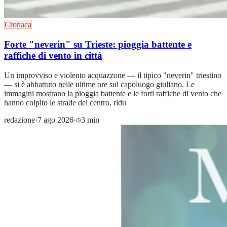
Cronaca
Forte "neverin" su Trieste: pioggia battente e
raffiche di vento in città
Un improvviso e violento acquazzone — il tipico "neverin" triestino
— si è abbattuto nelle ultime ore sul capoluogo giuliano. Le
immagini mostrano la pioggia battente e le forti raffiche di vento che
hanno colpito le strade del centro, ridu
redazione
·
7 ago 2026
·
3 min