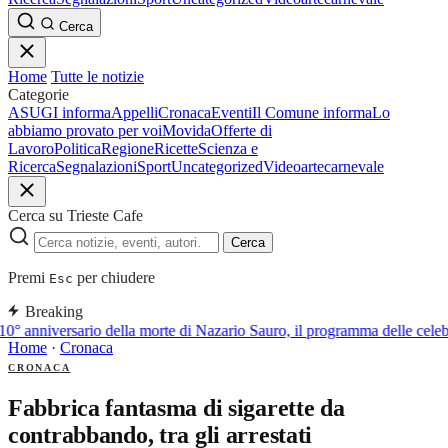
Cerca
Home
Tutte le notizie
Categorie
ASUGI informa
Appelli
Cronaca
Eventi
Il Comune informa
Lo
abbiamo provato per voi
Movida
Offerte di
Lavoro
Politica
Regione
Ricette
Scienza e
Ricerca
Segnalazioni
Sport
Uncategorized
Video
arte
carnevale
Cerca su Trieste Cafe
Cerca
Premi
per chiudere
Esc
Breaking
10° anniversario della morte di Nazario Sauro, il programma delle cele
Home
·
Cronaca
CRONACA
Fabbrica fantasma di sigarette da
contrabbando, tra gli arrestati