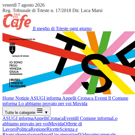
venerdì 7 agosto 2026
Reg. Tribunale di Trieste n. 17/2018
Dir. Luca Marsi
Il meglio di Trieste ogni giorno
Home
Notizie
ASUGI informa
Appelli
Cronaca
Eventi
Il Comune
informa
Lo abbiamo provato per voi
Movida
Tutte le categorie
▼
ASUGI informa
Appelli
Cronaca
Eventi
Il Comune informa
Lo
abbiamo provato per voi
Movida
Offerte di
Lavoro
Politica
Regione
Ricette
Scienza e
Ricerca
Segnalazioni
Sport
Uncategorized
Video
arte
carnevale