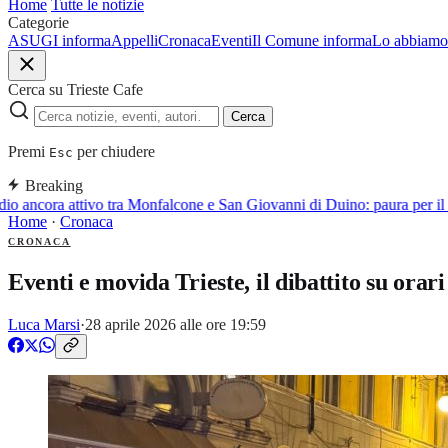
Home
Tutte le notizie
Categorie
ASUGI informa
Appelli
Cronaca
Eventi
Il Comune informa
Lo abbiamo 
Cerca su Trieste Cafe
Cerca
Premi
per chiudere
Esc
Breaking
o ancora attivo tra Monfalcone e San Giovanni di Duino: paura per il 
Home
·
Cronaca
CRONACA
Eventi e movida Trieste, il dibattito su ora
Luca Marsi
·
28 aprile 2026 alle ore 19:59