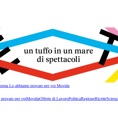
forma
Lo abbiamo provato per voi
Movida
provato per voi
Movida
Offerte di Lavoro
Politica
Regione
Ricette
Scienz