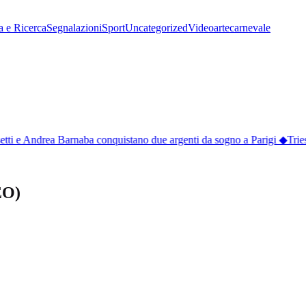
a e Ricerca
Segnalazioni
Sport
Uncategorized
Video
arte
carnevale
etti e Andrea Barnaba conquistano due argenti da sogno a Parigi
◆
Triest
EO)