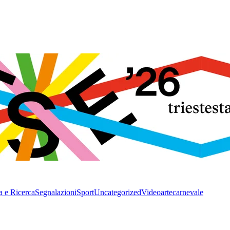
a e Ricerca
Segnalazioni
Sport
Uncategorized
Video
arte
carnevale