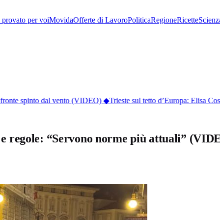
provato per voi
Movida
Offerte di Lavoro
Politica
Regione
Ricette
Scienz
fronte spinto dal vento (VIDEO)
◆
Trieste sul tetto d’Europa: Elisa Cos
ri e regole: “Servono norme più attuali” (VID