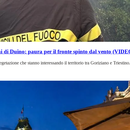
 di Duino: paura per il fronte spinto dal vento (VIDE
tazione che stanno interessando il territorio tra Goriziano e Triestino. 