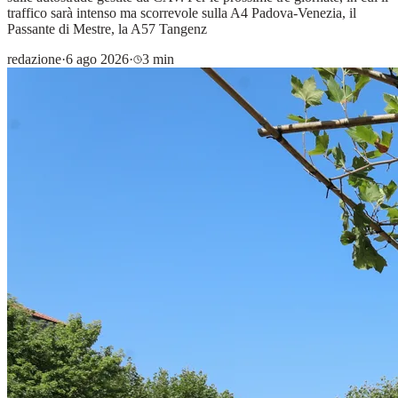
traffico sarà intenso ma scorrevole sulla A4 Padova-Venezia, il
Passante di Mestre, la A57 Tangenz
redazione
·
6 ago 2026
·
3 min