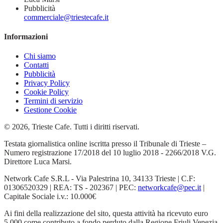
Pubblicità
commerciale@triestecafe.it
Informazioni
Chi siamo
Contatti
Pubblicità
Privacy Policy
Cookie Policy
Termini di servizio
Gestione Cookie
© 2026, Trieste Cafe. Tutti i diritti riservati.
Testata giornalistica online iscritta presso il Tribunale di Trieste –
Numero registrazione 17/2018 del 10 luglio 2018 - 2266/2018 V.G.
Direttore Luca Marsi.
Network Cafe S.R.L - Via Palestrina 10, 34133 Trieste | C.F:
01306520329 | REA: TS - 202367 | PEC:
networkcafe@pec.it
|
Capitale Sociale i.v.: 10.000€
Ai fini della realizzazione del sito, questa attività ha ricevuto euro
5.000 come contributo a fondo perduto dalla Regione Friuli Venezia