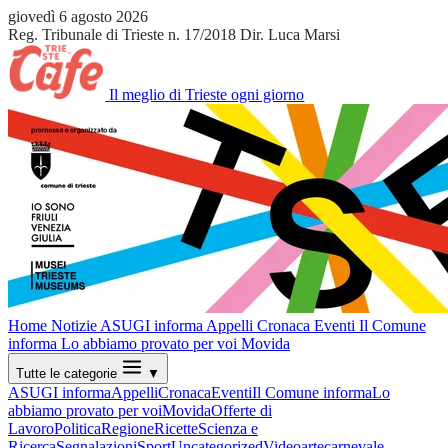
giovedì 6 agosto 2026
Reg. Tribunale di Trieste n. 17/2018
Dir. Luca Marsi
Il meglio di Trieste ogni giorno
Home
Notizie
ASUGI informa
Appelli
Cronaca
Eventi
Il Comune
informa
Lo abbiamo provato per voi
Movida
Tutte le categorie
▼
ASUGI informa
Appelli
Cronaca
Eventi
Il Comune informa
Lo
abbiamo provato per voi
Movida
Offerte di
Lavoro
Politica
Regione
Ricette
Scienza e
Ricerca
Segnalazioni
Sport
Uncategorized
Video
arte
carnevale