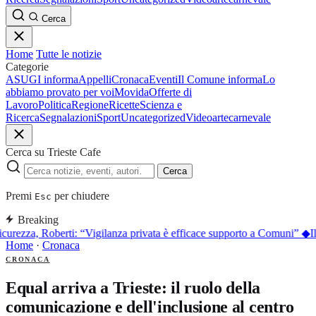
Cerca
Home
Tutte le notizie
Categorie
ASUGI informa
Appelli
Cronaca
Eventi
Il Comune informa
Lo
abbiamo provato per voi
Movida
Offerte di
Lavoro
Politica
Regione
Ricette
Scienza e
Ricerca
Segnalazioni
Sport
Uncategorized
Video
arte
carnevale
Cerca su Trieste Cafe
Cerca
Premi
per chiudere
Esc
Breaking
curezza, Roberti: “Vigilanza privata è efficace supporto a Comuni”
◆
I
Home
·
Cronaca
CRONACA
Equal arriva a Trieste: il ruolo della
comunicazione e dell'inclusione al centro