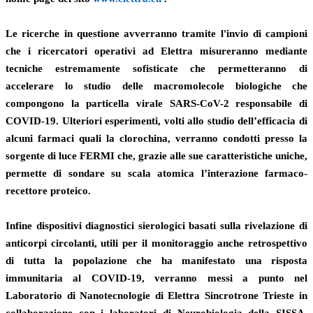
Le ricerche in questione avverranno tramite
l'invio di campioni
che i ricercatori operativi ad Elettra misureranno mediante
tecniche estremamente sofisticate
che permetteranno di
accelerare lo studio delle macromolecole biologiche che
compongono la particella virale SARS-CoV-2 responsabile di
COVID-19. Ulteriori esperimenti, volti allo studio dell’
efficacia di
alcuni farmaci quali la clorochina
, verranno condotti presso la
sorgente di luce FERMI che, grazie alle sue caratteristiche uniche,
permette di sondare su scala atomica l’interazione farmaco-
recettore proteico.
Infine
dispositivi diagnostici sierologici basati sulla rivelazione di
anticorpi circolanti
, utili per il monitoraggio anche retrospettivo
di tutta la popolazione che ha manifestato una risposta
immunitaria al COVID-19, verranno messi a punto nel
Laboratorio di Nanotecnologie di Elettra Sincrotrone Trieste in
collaborazione con i
laboratori di Neurobiologia della SISSA
.