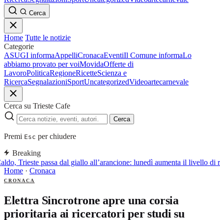
Cerca
Home
Tutte le notizie
Categorie
ASUGI informa
Appelli
Cronaca
Eventi
Il Comune informa
Lo
abbiamo provato per voi
Movida
Offerte di
Lavoro
Politica
Regione
Ricette
Scienza e
Ricerca
Segnalazioni
Sport
Uncategorized
Video
arte
carnevale
Cerca su Trieste Cafe
Cerca
Premi
per chiudere
Esc
Breaking
ldo, Trieste passa dal giallo all’arancione: lunedì aumenta il livello di 
Home
·
Cronaca
CRONACA
Elettra Sincrotrone apre una corsia
prioritaria ai ricercatori per studi su