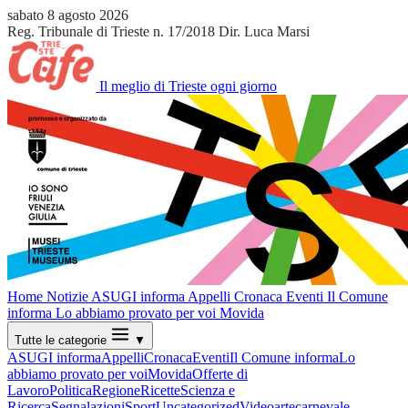
sabato 8 agosto 2026
Reg. Tribunale di Trieste n. 17/2018
Dir. Luca Marsi
Il meglio di Trieste ogni giorno
Home
Notizie
ASUGI informa
Appelli
Cronaca
Eventi
Il Comune
informa
Lo abbiamo provato per voi
Movida
Tutte le categorie
▼
ASUGI informa
Appelli
Cronaca
Eventi
Il Comune informa
Lo
abbiamo provato per voi
Movida
Offerte di
Lavoro
Politica
Regione
Ricette
Scienza e
Ricerca
Segnalazioni
Sport
Uncategorized
Video
arte
carnevale