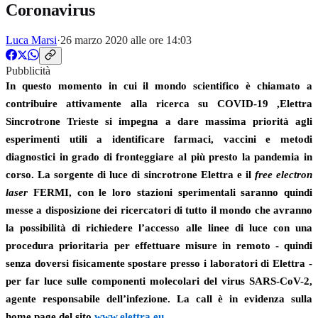
Coronavirus
Luca Marsi
·
26 marzo 2020 alle ore 14:03
Pubblicità
In questo momento in cui il mondo scientifico è chiamato a
contribuire attivamente alla ricerca su COVID-19 ,Elettra
Sincrotrone Trieste si impegna a dare massima priorità agli
esperimenti utili a identificare farmaci, vaccini e metodi
diagnostici in grado di fronteggiare al più presto la pandemia in
corso. La sorgente di luce di sincrotrone
Elettra e il
free electron
laser
FERMI
, con le loro stazioni sperimentali saranno quindi
messe a disposizione dei
ricercatori di tutto il mondo
che avranno
la possibilità di richiedere l’
accesso alle linee di luce con una
procedura prioritaria per effettuare misure in remoto
- quindi
senza doversi fisicamente spostare presso i laboratori di Elettra -
per far luce sulle componenti molecolari del virus SARS-CoV-2,
agente responsabile dell’infezione. La call è in evidenza sulla
home page del sito
www.elettra.eu
.