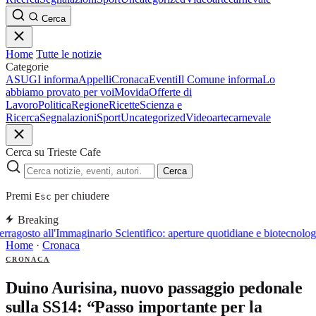
Cerca
Home
Tutte le notizie
Categorie
ASUGI informa
Appelli
Cronaca
Eventi
Il Comune informa
Lo
abbiamo provato per voi
Movida
Offerte di
Lavoro
Politica
Regione
Ricette
Scienza e
Ricerca
Segnalazioni
Sport
Uncategorized
Video
arte
carnevale
Cerca su Trieste Cafe
Cerca
Premi
per chiudere
Esc
Breaking
rragosto all'Immaginario Scientifico: aperture quotidiane e biotecnol
Home
·
Cronaca
CRONACA
Duino Aurisina, nuovo passaggio pedonale
sulla SS14: “Passo importante per la