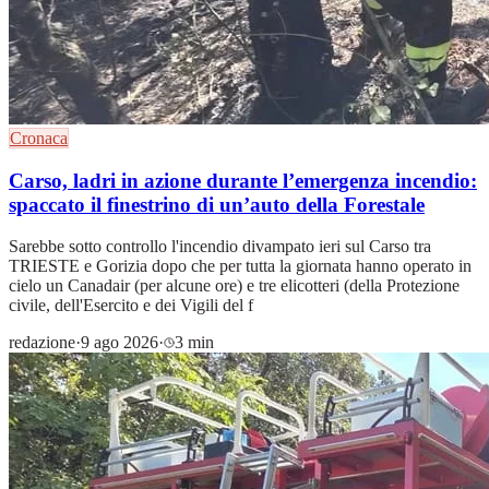
Cronaca
Carso, ladri in azione durante l’emergenza incendio:
spaccato il finestrino di un’auto della Forestale
Sarebbe sotto controllo l'incendio divampato ieri sul Carso tra
TRIESTE e Gorizia dopo che per tutta la giornata hanno operato in
cielo un Canadair (per alcune ore) e tre elicotteri (della Protezione
civile, dell'Esercito e dei Vigili del f
redazione
·
9 ago 2026
·
3 min