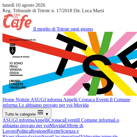
lunedì 10 agosto 2026
Reg. Tribunale di Trieste n. 17/2018
Dir. Luca Marsi
Il meglio di Trieste ogni giorno
Home
Notizie
ASUGI informa
Appelli
Cronaca
Eventi
Il Comune
informa
Lo abbiamo provato per voi
Movida
Tutte le categorie
▼
ASUGI informa
Appelli
Cronaca
Eventi
Il Comune informa
Lo
abbiamo provato per voi
Movida
Offerte di
Lavoro
Politica
Regione
Ricette
Scienza e
Ricerca
Segnalazioni
Sport
Uncategorized
Video
arte
carnevale