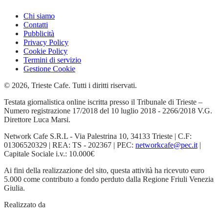
Chi siamo
Contatti
Pubblicità
Privacy Policy
Cookie Policy
Termini di servizio
Gestione Cookie
© 2026, Trieste Cafe. Tutti i diritti riservati.
Testata giornalistica online iscritta presso il Tribunale di Trieste –
Numero registrazione 17/2018 del 10 luglio 2018 - 2266/2018 V.G.
Direttore Luca Marsi.
Network Cafe S.R.L - Via Palestrina 10, 34133 Trieste | C.F:
01306520329 | REA: TS - 202367 | PEC:
networkcafe@pec.it
|
Capitale Sociale i.v.: 10.000€
Ai fini della realizzazione del sito, questa attività ha ricevuto euro
5.000 come contributo a fondo perduto dalla Regione Friuli Venezia
Giulia.
Realizzato da