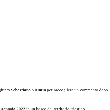
ggiunto
Sebastiano Visintin
per raccogliere un commento dopo
 gennaio 2022
in un bosco del territorio triestino.