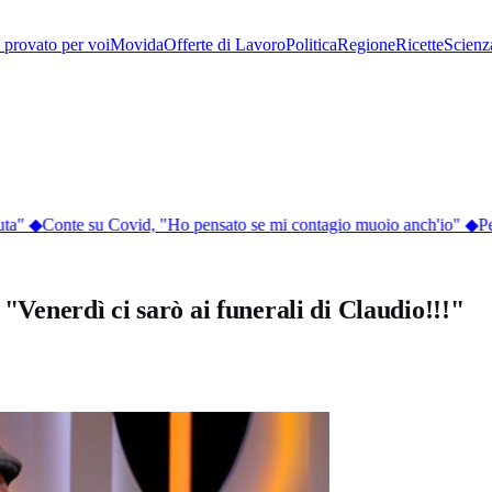
provato per voi
Movida
Offerte di Lavoro
Politica
Regione
Ricette
Scienz
a"
◆
Conte su Covid, "Ho pensato se mi contagio muoio anch'io"
◆
Perc
 "Venerdì ci sarò ai funerali di Claudio!!!"