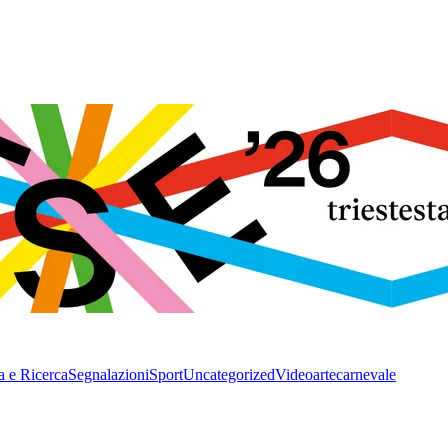
a e Ricerca
Segnalazioni
Sport
Uncategorized
Video
arte
carnevale