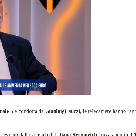
nale 5
e condotta da
Gianluigi Nuzzi
, le telecamere hanno ra
 segnato dalla vicenda di
Liliana Resinovich
, trovata morta il
5