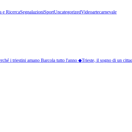
a e Ricerca
Segnalazioni
Sport
Uncategorized
Video
arte
carnevale
hé i triestini amano Barcola tutto l'anno
◆
Trieste, il sogno di un cittad