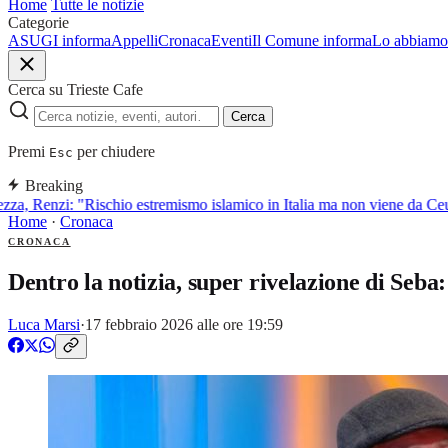
Home
Tutte le notizie
Categorie
ASUGI informa
Appelli
Cronaca
Eventi
Il Comune informa
Lo abbiamo 
Cerca su Trieste Cafe
Cerca
Premi
per chiudere
Esc
Breaking
a, Renzi: "Rischio estremismo islamico in Italia ma non viene da Ceut
Home
·
Cronaca
CRONACA
Dentro la notizia, super rivelazione di Seba:
Luca Marsi
·
17 febbraio 2026 alle ore 19:59