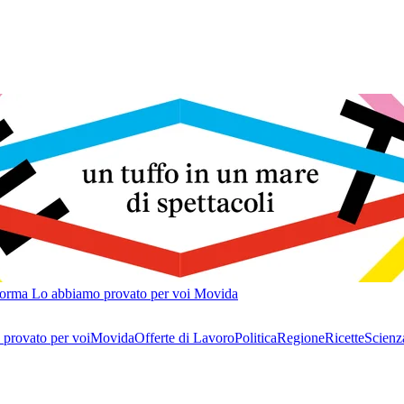
forma
Lo abbiamo provato per voi
Movida
provato per voi
Movida
Offerte di Lavoro
Politica
Regione
Ricette
Scienz