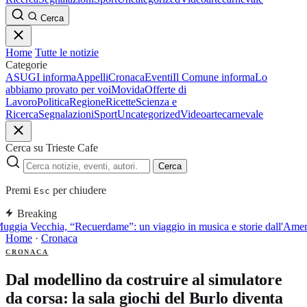
Cerca
Home
Tutte le notizie
Categorie
ASUGI informa
Appelli
Cronaca
Eventi
Il Comune informa
Lo
abbiamo provato per voi
Movida
Offerte di
Lavoro
Politica
Regione
Ricette
Scienza e
Ricerca
Segnalazioni
Sport
Uncategorized
Video
arte
carnevale
Cerca su Trieste Cafe
Cerca
Premi
per chiudere
Esc
Breaking
uggia Vecchia, “Recuerdame”: un viaggio in musica e storie dall'Americ
Home
·
Cronaca
CRONACA
Dal modellino da costruire al simulatore
da corsa: la sala giochi del Burlo diventa