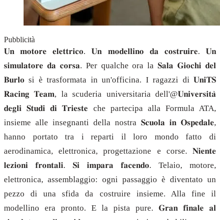
Pubblicità
𝐔𝐧 𝐦𝐨𝐭𝐨𝐫𝐞 𝐞𝐥𝐞𝐭𝐭𝐫𝐢𝐜𝐨. 𝐔𝐧 𝐦𝐨𝐝𝐞𝐥𝐥𝐢𝐧𝐨 𝐝𝐚 𝐜𝐨𝐬𝐭𝐫𝐮𝐢𝐫𝐞. 𝐔𝐧
𝐬𝐢𝐦𝐮𝐥𝐚𝐭𝐨𝐫𝐞 𝐝𝐚 𝐜𝐨𝐫𝐬𝐚. Per qualche ora la 𝐒𝐚𝐥𝐚 𝐆𝐢𝐨𝐜𝐡𝐢 𝐝𝐞𝐥
𝐁𝐮𝐫𝐥𝐨 si è trasformata in un'officina. I ragazzi di 𝐔𝐧𝐢𝐓𝐒
𝐑𝐚𝐜𝐢𝐧𝐠 𝐓𝐞𝐚𝐦, la scuderia universitaria dell'@𝐔𝐧𝐢𝐯𝐞𝐫𝐬𝐢𝐭𝐚̀
𝐝𝐞𝐠𝐥𝐢 𝐒𝐭𝐮𝐝𝐢 𝐝𝐢 𝐓𝐫𝐢𝐞𝐬𝐭𝐞 che partecipa alla Formula ATA,
insieme alle insegnanti della nostra 𝐒𝐜𝐮𝐨𝐥𝐚 𝐢𝐧 𝐎𝐬𝐩𝐞𝐝𝐚𝐥𝐞,
hanno portato tra i reparti il loro mondo fatto di
aerodinamica, elettronica, progettazione e corse. 𝐍𝐢𝐞𝐧𝐭𝐞
𝐥𝐞𝐳𝐢𝐨𝐧𝐢 𝐟𝐫𝐨𝐧𝐭𝐚𝐥𝐢. 𝐒𝐢 𝐢𝐦𝐩𝐚𝐫𝐚 𝐟𝐚𝐜𝐞𝐧𝐝𝐨. Telaio, motore,
elettronica, assemblaggio: ogni passaggio è diventato un
pezzo di una sfida da costruire insieme. Alla fine il
modellino era pronto. E la pista pure. 𝐆𝐫𝐚𝐧 𝐟𝐢𝐧𝐚𝐥𝐞 𝐚𝐥