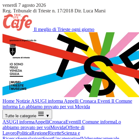
venerdì 7 agosto 2026
Reg. Tribunale di Trieste n. 17/2018
Dir. Luca Marsi
Il meglio di Trieste ogni giorno
Home
Notizie
ASUGI informa
Appelli
Cronaca
Eventi
Il Comune
informa
Lo abbiamo provato per voi
Movida
Tutte le categorie
▼
ASUGI informa
Appelli
Cronaca
Eventi
Il Comune informa
Lo
abbiamo provato per voi
Movida
Offerte di
Lavoro
Politica
Regione
Ricette
Scienza e
Ricerca
Segnalazioni
Sport
Uncategorized
Video
arte
carnevale