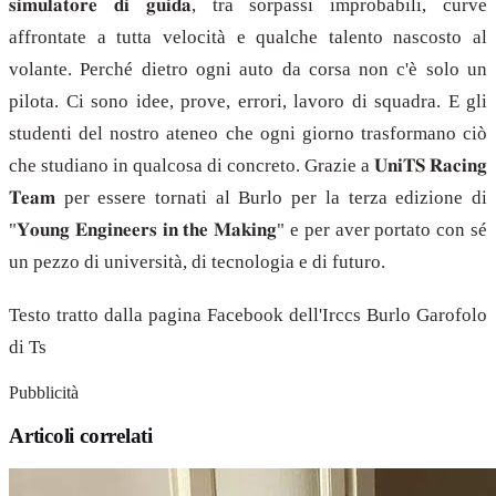
𝐬𝐢𝐦𝐮𝐥𝐚𝐭𝐨𝐫𝐞 𝐝𝐢 𝐠𝐮𝐢𝐝𝐚, tra sorpassi improbabili, curve
affrontate a tutta velocità e qualche talento nascosto al
volante. Perché dietro ogni auto da corsa non c'è solo un
pilota. Ci sono idee, prove, errori, lavoro di squadra. E gli
studenti del nostro ateneo che ogni giorno trasformano ciò
che studiano in qualcosa di concreto. Grazie a 𝐔𝐧𝐢𝐓𝐒 𝐑𝐚𝐜𝐢𝐧𝐠
𝐓𝐞𝐚𝐦 per essere tornati al Burlo per la terza edizione di
"𝐘𝐨𝐮𝐧𝐠 𝐄𝐧𝐠𝐢𝐧𝐞𝐞𝐫𝐬 𝐢𝐧 𝐭𝐡𝐞 𝐌𝐚𝐤𝐢𝐧𝐠" e per aver portato con sé
un pezzo di università, di tecnologia e di futuro.
Testo tratto dalla pagina Facebook dell'Irccs Burlo Garofolo
di Ts
Pubblicità
Articoli correlati