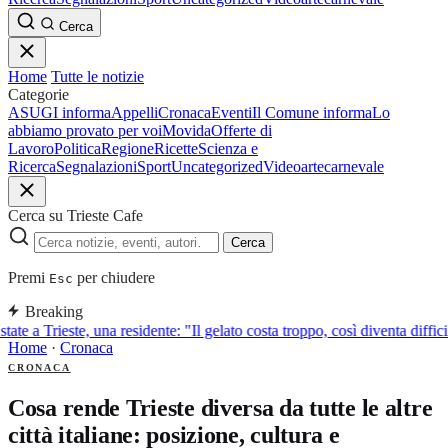
Cerca
Home
Tutte le notizie
Categorie
ASUGI informa
Appelli
Cronaca
Eventi
Il Comune informa
Lo
abbiamo provato per voi
Movida
Offerte di
Lavoro
Politica
Regione
Ricette
Scienza e
Ricerca
Segnalazioni
Sport
Uncategorized
Video
arte
carnevale
Cerca su Trieste Cafe
Cerca
Premi
per chiudere
Esc
Breaking
tate a Trieste, una residente: "Il gelato costa troppo, così diventa diffic
Home
·
Cronaca
CRONACA
Cosa rende Trieste diversa da tutte le altre
città italiane: posizione, cultura e