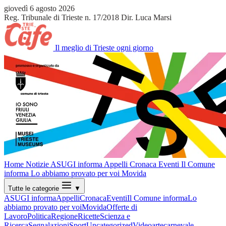
giovedì 6 agosto 2026
Reg. Tribunale di Trieste n. 17/2018
Dir. Luca Marsi
Il meglio di Trieste ogni giorno
Home
Notizie
ASUGI informa
Appelli
Cronaca
Eventi
Il Comune
informa
Lo abbiamo provato per voi
Movida
Tutte le categorie
▼
ASUGI informa
Appelli
Cronaca
Eventi
Il Comune informa
Lo
abbiamo provato per voi
Movida
Offerte di
Lavoro
Politica
Regione
Ricette
Scienza e
Ricerca
Segnalazioni
Sport
Uncategorized
Video
arte
carnevale