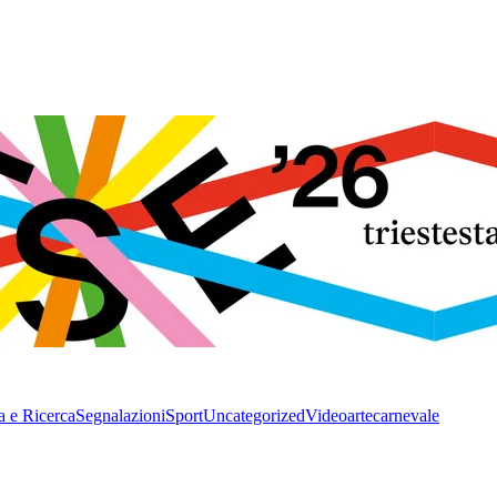
a e Ricerca
Segnalazioni
Sport
Uncategorized
Video
arte
carnevale