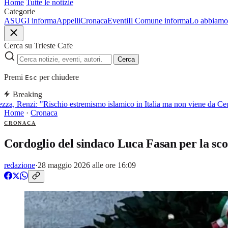
Home
Tutte le notizie
Categorie
ASUGI informa
Appelli
Cronaca
Eventi
Il Comune informa
Lo abbiamo 
Cerca su Trieste Cafe
Cerca
Premi
per chiudere
Esc
Breaking
a, Renzi: "Rischio estremismo islamico in Italia ma non viene da Ceut
Home
·
Cronaca
CRONACA
Cordoglio del sindaco Luca Fasan per la sc
redazione
·
28 maggio 2026 alle ore 16:09