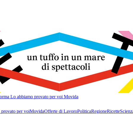
forma
Lo abbiamo provato per voi
Movida
provato per voi
Movida
Offerte di Lavoro
Politica
Regione
Ricette
Scienz