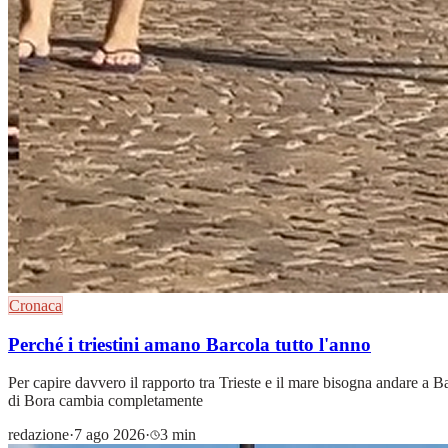
Cronaca
Perché i triestini amano Barcola tutto l'anno
Per capire davvero il rapporto tra Trieste e il mare bisogna andare a
di Bora cambia completamente
redazione
·
7 ago 2026
·
3 min