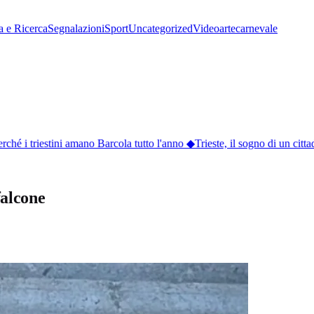
a e Ricerca
Segnalazioni
Sport
Uncategorized
Video
arte
carnevale
hé i triestini amano Barcola tutto l'anno
◆
Trieste, il sogno di un cittad
falcone