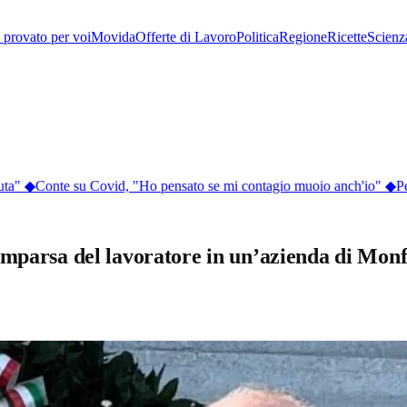
provato per voi
Movida
Offerte di Lavoro
Politica
Regione
Ricette
Scienz
a"
◆
Conte su Covid, "Ho pensato se mi contagio muoio anch'io"
◆
Perc
omparsa del lavoratore in un’azienda di Mon