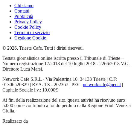
Chi siamo
Contatti
Pubblicità
Privacy Policy
Cookie Policy
Termini di servizio
Gestione Cookie
© 2026, Trieste Cafe. Tutti i diritti riservati.
Testata giornalistica online iscritta presso il Tribunale di Trieste –
Numero registrazione 17/2018 del 10 luglio 2018 - 2266/2018 V.G.
Direttore Luca Marsi.
Network Cafe S.R.L - Via Palestrina 10, 34133 Trieste | C.F:
01306520329 | REA: TS - 202367 | PEC:
networkcafe@pec.it
|
Capitale Sociale i.v.: 10.000€
Ai fini della realizzazione del sito, questa attività ha ricevuto euro
5.000 come contributo a fondo perduto dalla Regione Friuli Venezia
Giulia.
Realizzato da