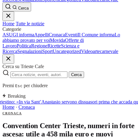
Cerca
Home
Tutte le notizie
Categorie
ASUGI informa
Appelli
Cronaca
Eventi
Il Comune informa
Lo
abbiamo provato per voi
Movida
Offerte di
Lavoro
Politica
Regione
Ricette
Scienza e
Ricerca
Segnalazioni
Sport
Uncategorized
Video
arte
carnevale
Cerca su Trieste Cafe
Cerca
Premi
per chiudere
Esc
Breaking
iestino: «In via Sant’Anastasio servono dissuasori prima che accada q
Home
·
Cronaca
CRONACA
Convention Center Trieste, numeri in forte
ascesa: utile a 458 mila euro e nuovi