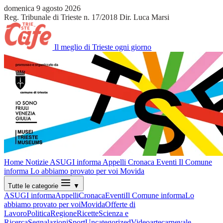
domenica 9 agosto 2026
Reg. Tribunale di Trieste n. 17/2018
Dir. Luca Marsi
Il meglio di Trieste ogni giorno
Home
Notizie
ASUGI informa
Appelli
Cronaca
Eventi
Il Comune
informa
Lo abbiamo provato per voi
Movida
Tutte le categorie
▼
ASUGI informa
Appelli
Cronaca
Eventi
Il Comune informa
Lo
abbiamo provato per voi
Movida
Offerte di
Lavoro
Politica
Regione
Ricette
Scienza e
Ricerca
Segnalazioni
Sport
Uncategorized
Video
arte
carnevale