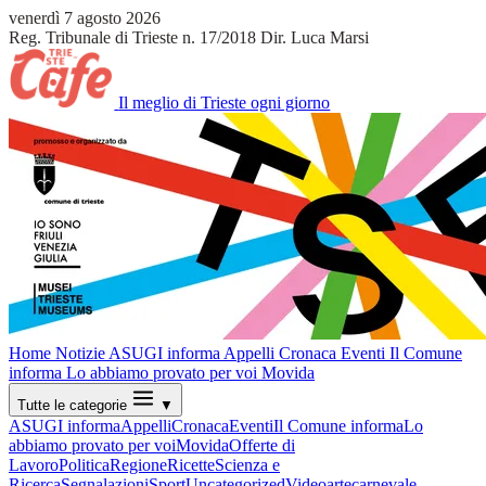
venerdì 7 agosto 2026
Reg. Tribunale di Trieste n. 17/2018
Dir. Luca Marsi
Il meglio di Trieste ogni giorno
Home
Notizie
ASUGI informa
Appelli
Cronaca
Eventi
Il Comune
informa
Lo abbiamo provato per voi
Movida
Tutte le categorie
▼
ASUGI informa
Appelli
Cronaca
Eventi
Il Comune informa
Lo
abbiamo provato per voi
Movida
Offerte di
Lavoro
Politica
Regione
Ricette
Scienza e
Ricerca
Segnalazioni
Sport
Uncategorized
Video
arte
carnevale