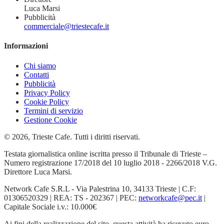
Luca Marsi
Pubblicità
commerciale@triestecafe.it
Informazioni
Chi siamo
Contatti
Pubblicità
Privacy Policy
Cookie Policy
Termini di servizio
Gestione Cookie
© 2026, Trieste Cafe. Tutti i diritti riservati.
Testata giornalistica online iscritta presso il Tribunale di Trieste –
Numero registrazione 17/2018 del 10 luglio 2018 - 2266/2018 V.G.
Direttore Luca Marsi.
Network Cafe S.R.L - Via Palestrina 10, 34133 Trieste | C.F:
01306520329 | REA: TS - 202367 | PEC:
networkcafe@pec.it
|
Capitale Sociale i.v.: 10.000€
Ai fini della realizzazione del sito, questa attività ha ricevuto euro