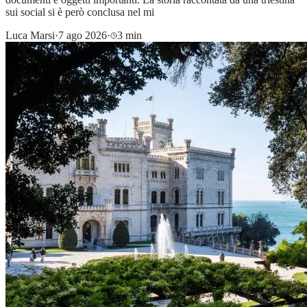
sui social si è però conclusa nel mi
Luca Marsi
·
7 ago 2026
·
3 min