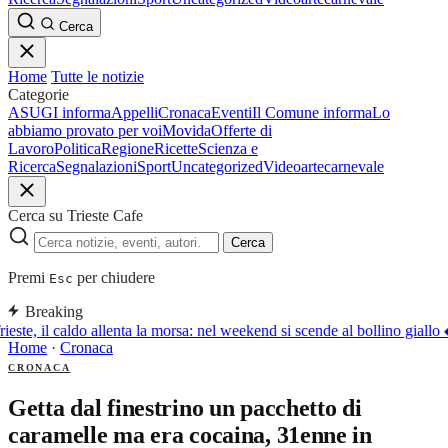
Cerca
Home
Tutte le notizie
Categorie
ASUGI informa
Appelli
Cronaca
Eventi
Il Comune informa
Lo
abbiamo provato per voi
Movida
Offerte di
Lavoro
Politica
Regione
Ricette
Scienza e
Ricerca
Segnalazioni
Sport
Uncategorized
Video
arte
carnevale
Cerca su Trieste Cafe
Cerca
Premi
per chiudere
Esc
Breaking
ieste, il caldo allenta la morsa: nel weekend si scende al bollino giallo
Home
·
Cronaca
CRONACA
Getta dal finestrino un pacchetto di
caramelle ma era cocaina, 31enne in