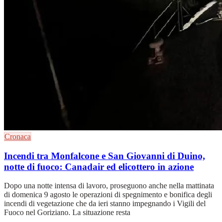
Cronaca
Incendi tra Monfalcone e San Giovanni di Duino,
notte di fuoco: Canadair ed elicottero in azione
Dopo una notte intensa di lavoro, proseguono anche nella mattinata
di domenica 9 agosto le operazioni di spegnimento e bonifica degli
incendi di vegetazione che da ieri stanno impegnando i Vigili del
Fuoco nel Goriziano. La situazione resta