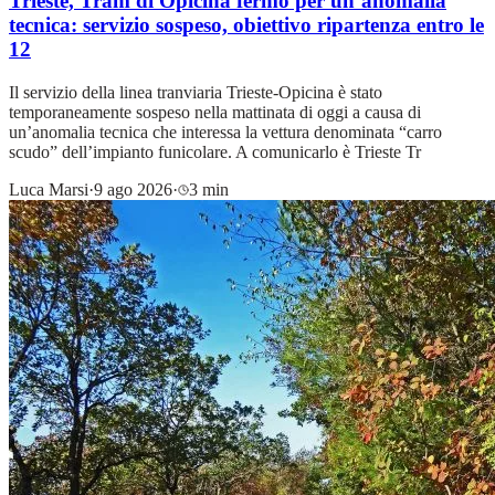
Trieste, Tram di Opicina fermo per un’anomalia
tecnica: servizio sospeso, obiettivo ripartenza entro le
12
Il servizio della linea tranviaria Trieste-Opicina è stato
temporaneamente sospeso nella mattinata di oggi a causa di
un’anomalia tecnica che interessa la vettura denominata “carro
scudo” dell’impianto funicolare. A comunicarlo è Trieste Tr
Luca Marsi
·
9 ago 2026
·
3 min