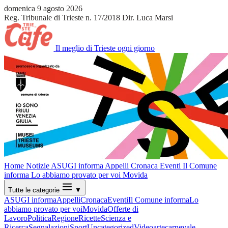
domenica 9 agosto 2026
Reg. Tribunale di Trieste n. 17/2018
Dir. Luca Marsi
Il meglio di Trieste ogni giorno
Home
Notizie
ASUGI informa
Appelli
Cronaca
Eventi
Il Comune
informa
Lo abbiamo provato per voi
Movida
Tutte le categorie
▼
ASUGI informa
Appelli
Cronaca
Eventi
Il Comune informa
Lo
abbiamo provato per voi
Movida
Offerte di
Lavoro
Politica
Regione
Ricette
Scienza e
Ricerca
Segnalazioni
Sport
Uncategorized
Video
arte
carnevale