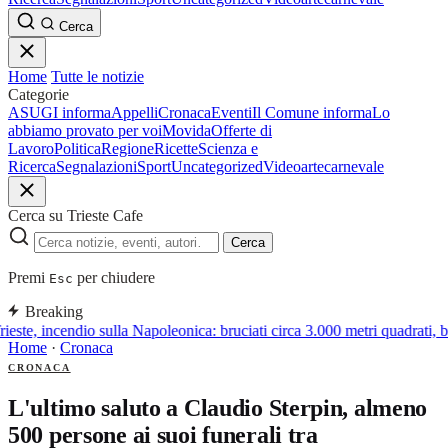
Cerca
Home
Tutte le notizie
Categorie
ASUGI informa
Appelli
Cronaca
Eventi
Il Comune informa
Lo
abbiamo provato per voi
Movida
Offerte di
Lavoro
Politica
Regione
Ricette
Scienza e
Ricerca
Segnalazioni
Sport
Uncategorized
Video
arte
carnevale
Cerca su Trieste Cafe
Cerca
Premi
per chiudere
Esc
Breaking
rieste, incendio sulla Napoleonica: bruciati circa 3.000 metri quadrati, 
Home
·
Cronaca
CRONACA
L'ultimo saluto a Claudio Sterpin, almeno
500 persone ai suoi funerali tra