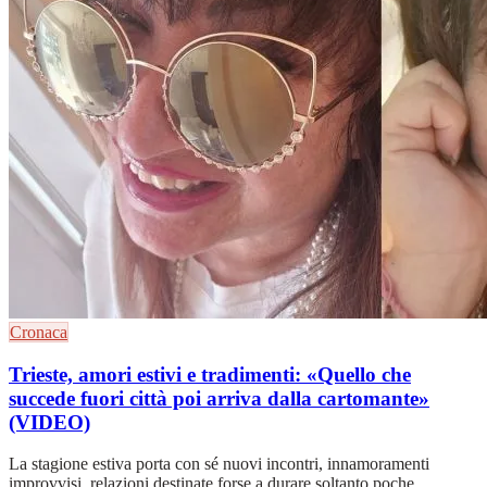
Cronaca
Trieste, amori estivi e tradimenti: «Quello che
succede fuori città poi arriva dalla cartomante»
(VIDEO)
La stagione estiva porta con sé nuovi incontri, innamoramenti
improvvisi, relazioni destinate forse a durare soltanto poche