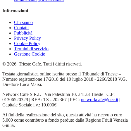
Informazioni
Chi siamo
Contatti
Pubblicità
Privacy Policy
Cookie Policy
Termini di servizio
Gestione Cookie
© 2026, Trieste Cafe. Tutti i diritti riservati.
Testata giornalistica online iscritta presso il Tribunale di Trieste –
Numero registrazione 17/2018 del 10 luglio 2018 - 2266/2018 V.G.
Direttore Luca Marsi.
Network Cafe S.R.L - Via Palestrina 10, 34133 Trieste | C.F:
01306520329 | REA: TS - 202367 | PEC:
networkcafe@pec.it
|
Capitale Sociale i.v.: 10.000€
Ai fini della realizzazione del sito, questa attività ha ricevuto euro
5.000 come contributo a fondo perduto dalla Regione Friuli Venezia
Giulia.