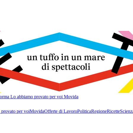
forma
Lo abbiamo provato per voi
Movida
provato per voi
Movida
Offerte di Lavoro
Politica
Regione
Ricette
Scienz