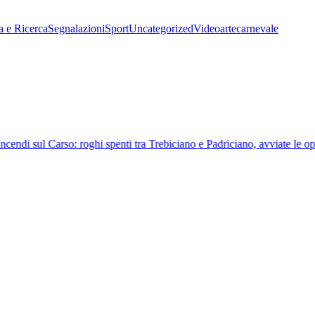
a e Ricerca
Segnalazioni
Sport
Uncategorized
Video
arte
carnevale
cendi sul Carso: roghi spenti tra Trebiciano e Padriciano, avviate le ope