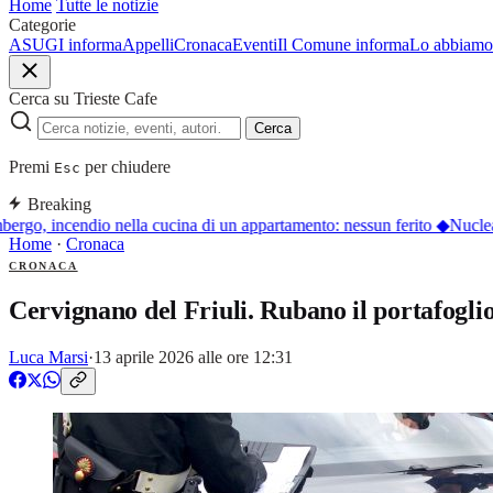
Home
Tutte le notizie
Categorie
ASUGI informa
Appelli
Cronaca
Eventi
Il Comune informa
Lo abbiamo 
Cerca su Trieste Cafe
Cerca
Premi
per chiudere
Esc
Breaking
rgo, incendio nella cucina di un appartamento: nessun ferito
◆
Nucleare
Home
·
Cronaca
CRONACA
Cervignano del Friuli. Rubano il portafogli
Luca Marsi
·
13 aprile 2026 alle ore 12:31