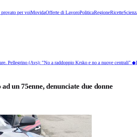
provato per voi
Movida
Offerte di Lavoro
Politica
Regione
Ricette
Scienz
. Pellegrino (Avs): "No a raddoppio Krsko e no a nuove centrali"
◆
In
o ad un 75enne, denunciate due donne