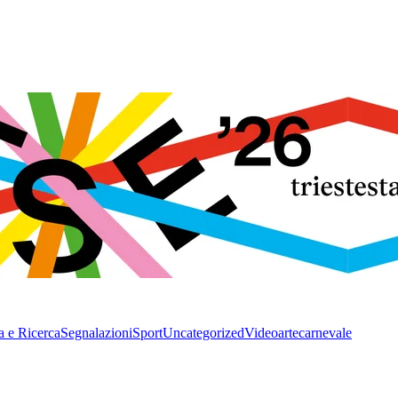
a e Ricerca
Segnalazioni
Sport
Uncategorized
Video
arte
carnevale