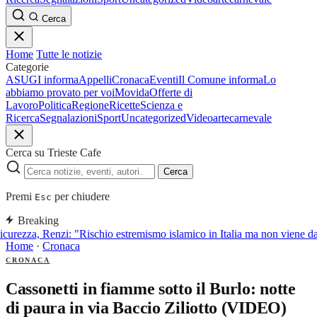
Cerca
Home
Tutte le notizie
Categorie
ASUGI informa
Appelli
Cronaca
Eventi
Il Comune informa
Lo
abbiamo provato per voi
Movida
Offerte di
Lavoro
Politica
Regione
Ricette
Scienza e
Ricerca
Segnalazioni
Sport
Uncategorized
Video
arte
carnevale
Cerca su Trieste Cafe
Cerca
Premi
per chiudere
Esc
Breaking
icurezza, Renzi: "Rischio estremismo islamico in Italia ma non viene d
Home
·
Cronaca
CRONACA
Cassonetti in fiamme sotto il Burlo: notte
di paura in via Baccio Ziliotto (VIDEO)