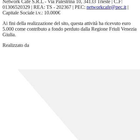
Network Cafe S.R.L - Via Palestrina 10, 34133 Trieste | C.F:
01306520329 | REA: TS - 202367 | PEC:
networkcafe@pec.it
|
Capitale Sociale i.v.: 10.000€
Ai fini della realizzazione del sito, questa attività ha ricevuto euro
5.000 come contributo a fondo perduto dalla Regione Friuli Venezia
Giulia.
Realizzato da