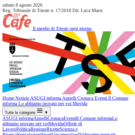
sabato 8 agosto 2026
Reg. Tribunale di Trieste n. 17/2018
Dir. Luca Marsi
Il meglio di Trieste ogni giorno
Home
Notizie
ASUGI informa
Appelli
Cronaca
Eventi
Il Comune
informa
Lo abbiamo provato per voi
Movida
Tutte le categorie
▼
ASUGI informa
Appelli
Cronaca
Eventi
Il Comune informa
Lo
abbiamo provato per voi
Movida
Offerte di
Lavoro
Politica
Regione
Ricette
Scienza e
Ricerca
Segnalazioni
Sport
Uncategorized
Video
arte
carnevale