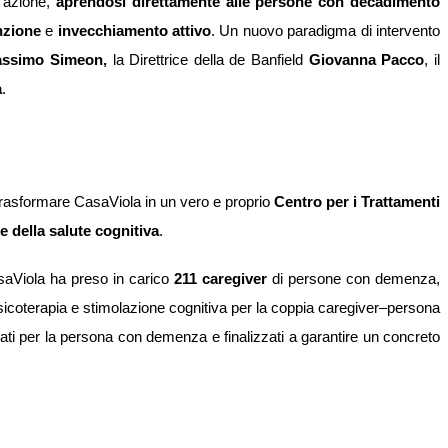
d’azione,
aprendosi direttamente alle persone con decadimento
nzione
e
invecchiamento attivo
. Un nuovo paradigma di intervento
ssimo Simeon,
la Direttrice della de Banfield
Giovanna Pacco
, il
a
.
 trasformare CasaViola in un vero e proprio
Centro per i Trattamenti
 della salute cognitiva
.
saViola ha preso in carico
211 caregiver
di persone con demenza,
sicoterapia e stimolazione cognitiva per la coppia caregiver–persona
pensati per la persona con demenza e finalizzati a garantire un concreto