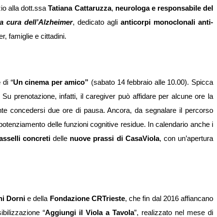
io alla dott.ssa
Tatiana Cattaruzza
,
neurologa e responsabile del
a cura dell’Alzheimer
, dedicato agli
anticorpi monoclonali anti-
, famiglie e cittadini.
e
di “
Un cinema per amico”
(sabato 14 febbraio alle 10.00). Spicca
Su prenotazione, infatti, il caregiver può affidare per alcune ore la
te concedersi due ore di pausa. Ancora, da segnalare il percorso
potenziamento delle funzioni cognitive residue. In calendario anche i
asselli concreti
delle
nuove prassi di CasaViola
, con un’apertura
ni Dorni
e della
Fondazione CRTrieste
, che fin dal 2016 affiancano
ibilizzazione “
Aggiungi il Viola a Tavola
”, realizzato nel mese di