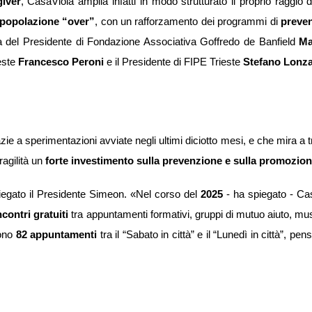
giver
, CasaViola amplia infatti in modo strutturato il proprio raggio 
a popolazione “over”
, con un rafforzamento dei programmi di
preve
 del Presidente di Fondazione Associativa Goffredo de Banfield
Ma
este
Francesco Peroni
e il Presidente di FIPE Trieste
Stefano Lonz
ie a sperimentazioni avviate negli ultimi diciotto mesi, e che mira a
ragilità un
forte investimento sulla prevenzione e sulla promozione
iegato il Presidente Simeon. «Nel corso del
2025
- ha spiegato - Ca
ncontri gratuiti
tra appuntamenti formativi, gruppi di mutuo aiuto, mu
gono
82 appuntamenti
tra il “Sabato in città” e il “Lunedì in città”, 