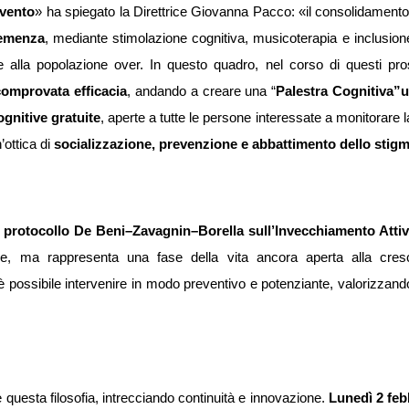
rvento
» ha spiegato la Direttrice Giovanna Pacco: «il consolidament
demenza
, mediante stimolazione cognitiva, musicoterapia e inclusion
te alla popolazione over. In questo quadro, nel corso di questi p
comprovata efficacia
, andando a creare una “
Palestra Cognitiva”
u
ognitive gratuite
, aperte a tutte le persone interessate a monitorare 
n’ottica di
socializzazione, prevenzione e abbattimento dello stig
l
protocollo De Beni–Zavagnin–Borella sull’Invecchiamento Atti
, ma rappresenta una fase della vita ancora aperta alla crescit
è possibile intervenire in modo preventivo e potenziante, valorizza
uesta filosofia, intrecciando continuità e innovazione.
Lunedì 2 feb