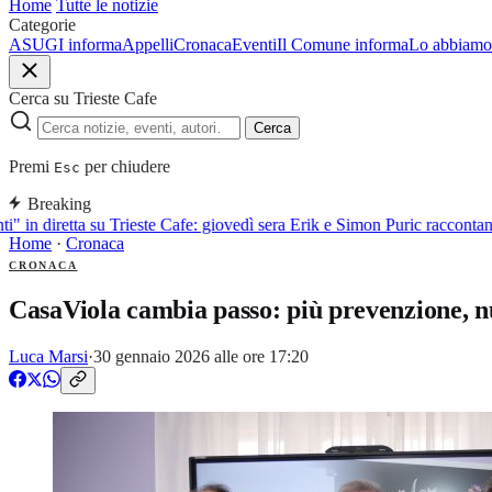
Home
Tutte le notizie
Categorie
ASUGI informa
Appelli
Cronaca
Eventi
Il Comune informa
Lo abbiamo 
Cerca su Trieste Cafe
Cerca
Premi
per chiudere
Esc
Breaking
i" in diretta su Trieste Cafe: giovedì sera Erik e Simon Puric raccontan
Home
·
Cronaca
CRONACA
CasaViola cambia passo: più prevenzione, nuo
Luca Marsi
·
30 gennaio 2026 alle ore 17:20