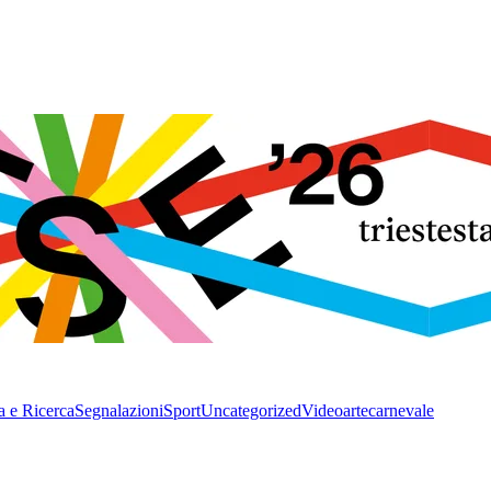
a e Ricerca
Segnalazioni
Sport
Uncategorized
Video
arte
carnevale