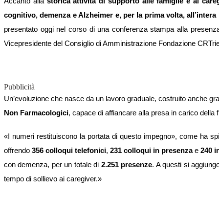
Accanto alla
storica attività di supporto alle famiglie e ai care
cognitivo, demenza e Alzheimer e, per la prima volta, all’inter
presentato oggi nel corso di una conferenza stampa alla presenza
Vicepresidente del Consiglio di Amministrazione Fondazione CRTri
Pubblicità
Un’evoluzione che nasce da un lavoro graduale, costruito anche graz
Non Farmacologici
, capace di affiancare alla presa in carico della f
«I numeri restituiscono la portata di questo impegno», come ha sp
offrendo
356 colloqui telefonici
,
231 colloqui in presenza
e
240 i
con demenza, per un totale di
2.251 presenze
. A questi si aggiun
tempo di sollievo ai caregiver.»