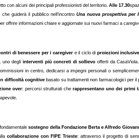
etto con alcuni dei principali professionisti del territorio.
Alle 17.30
spaz
, che guiderà il pubblico nell’incontro
Una nuova prospettiva per l
r offrire informazioni chiare e aggiornate sui nuovi farmaci a caregiver
contri di benessere per i caregiver
e il ciclo di
proiezioni inclusiv
, uno degli
interventi più concreti di sollievo
offerti da CasaViola. 
commissioni in centro, dedicarsi a impegni personali o semplicemen
 difficoltà cognitive
basato su trattamenti non farmacologici per il 
azione over
: percorsi strutturati che
rappresentano uno dei primi t
apevole.
al fondamentale
sostegno della Fondazione Berta e Alfredo Giovan
alla
collaborazione con FIPE Trieste
: attraverso il progetto di sens