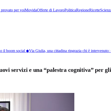
provato per voi
Movida
Offerte di Lavoro
Politica
Regione
Ricette
Scienz
o il boom social
◆
Via Giulia, una cittadina ringrazia chi è intervenuto:
vi servizi e una “palestra cognitiva” per gl