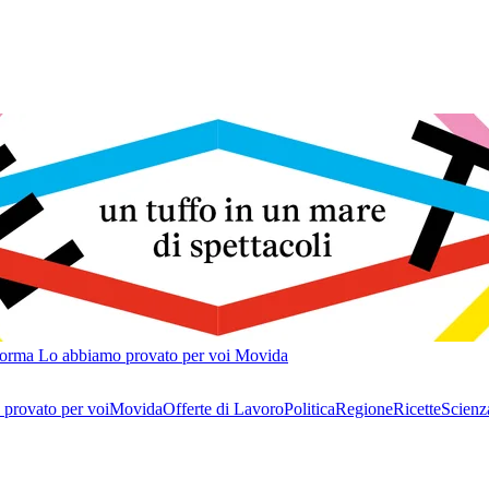
forma
Lo abbiamo provato per voi
Movida
provato per voi
Movida
Offerte di Lavoro
Politica
Regione
Ricette
Scienz