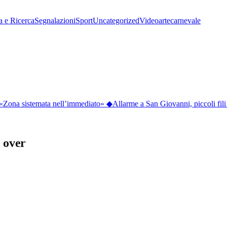
a e Ricerca
Segnalazioni
Sport
Uncategorized
Video
arte
carnevale
 «Zona sistemata nell’immediato»
◆
Allarme a San Giovanni, piccoli fili di
i over