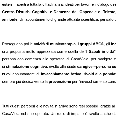
esterni
, aperti a tutta la cittadinanza, ideati per favorire il dialogo dir
Centro Disturbi Cognitivi e Demenze dell’Ospedale di Trieste
amiloide
. Un appuntamento di grande attualità scientifica, pensato pe
Proseguono poi le attività di
musicoterapia
, i
gruppi ABC®
, gli
in
una proposta molto apprezzata come quella de “
I Sabati in città
”
persona con demenza alle operatrici di CasaViola, per svolgere 
di
stimolazione cognitiva
, rivolto alla diade
caregiver–persona con
nuovi appuntamenti di
Invecchiamento Attivo
,
rivolti alla popol
sempre più decisa verso la
prevenzione
per l’invecchiamento cons
Tutti questi percorsi e le novità in arrivo sono resi possibili grazie 
CasaViola nel suo operato. Un ruolo di impatto è svolto anche d