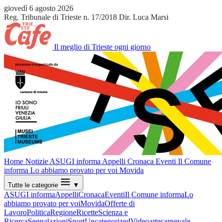
giovedì 6 agosto 2026
Reg. Tribunale di Trieste n. 17/2018
Dir. Luca Marsi
Il meglio di Trieste ogni giorno
Home
Notizie
ASUGI informa
Appelli
Cronaca
Eventi
Il Comune
informa
Lo abbiamo provato per voi
Movida
Tutte le categorie
▼
ASUGI informa
Appelli
Cronaca
Eventi
Il Comune informa
Lo
abbiamo provato per voi
Movida
Offerte di
Lavoro
Politica
Regione
Ricette
Scienza e
Ricerca
Segnalazioni
Sport
Uncategorized
Video
arte
carnevale