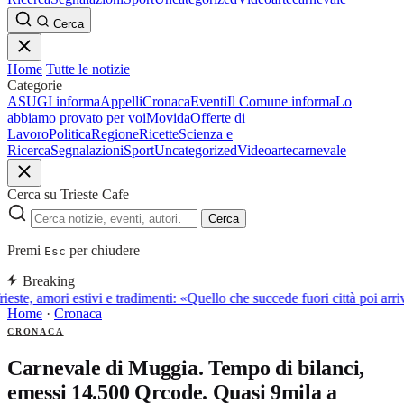
Cerca
Home
Tutte le notizie
Categorie
ASUGI informa
Appelli
Cronaca
Eventi
Il Comune informa
Lo
abbiamo provato per voi
Movida
Offerte di
Lavoro
Politica
Regione
Ricette
Scienza e
Ricerca
Segnalazioni
Sport
Uncategorized
Video
arte
carnevale
Cerca su Trieste Cafe
Cerca
Premi
per chiudere
Esc
Breaking
ieste, amori estivi e tradimenti: «Quello che succede fuori città poi a
Home
·
Cronaca
CRONACA
Carnevale di Muggia. Tempo di bilanci,
emessi 14.500 Qrcode. Quasi 9mila a