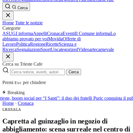
Cerca
Home
Tutte le notizie
Categorie
ASUGI informa
Appelli
Cronaca
Eventi
Il Comune informa
Lo
abbiamo provato per voi
Movida
Offerte di
Lavoro
Politica
Regione
Ricette
Scienza e
Ricerca
Segnalazioni
Sport
Uncategorized
Video
arte
carnevale
Cerca su Trieste Cafe
Cerca
Premi
per chiudere
Esc
Breaking
rieste, boom social per “I Santi”: il duo dei fratelli Puric conquista i
Home
·
Cronaca
CRONACA
Capretta al guinzaglio in negozio di
abbigliamento: scena surreale nel centro di