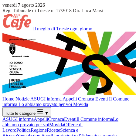
venerdì 7 agosto 2026
Reg. Tribunale di Trieste n. 17/2018
Dir. Luca Marsi
Il meglio di Trieste ogni giorno
Home
Notizie
ASUGI informa
Appelli
Cronaca
Eventi
Il Comune
informa
Lo abbiamo provato per voi
Movida
Tutte le categorie
▼
ASUGI informa
Appelli
Cronaca
Eventi
Il Comune informa
Lo
abbiamo provato per voi
Movida
Offerte di
Lavoro
Politica
Regione
Ricette
Scienza e
Ricerca
Segnalazioni
Sport
Uncategorized
Video
arte
carnevale