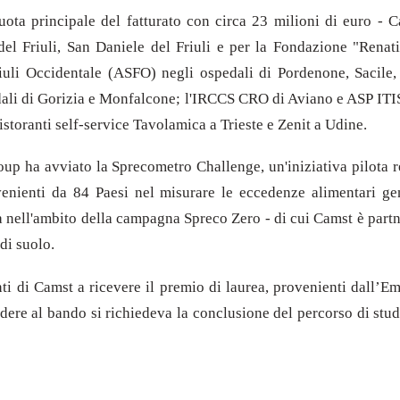
quota principale del fatturato con circa 23 milioni di euro - C
el Friuli, San Daniele del Friuli e per la Fondazione "Renati
 Friuli Occidentale (ASFO) negli ospedali di Pordenone, Sacil
li di Gorizia e Monfalcone; l'IRCCS CRO di Aviano e ASP ITIS di
istoranti self-service Tavolamica a Trieste e Zenit a Udine.
roup ha avviato la Sprecometro Challenge, un'iniziativa pilota 
venienti da 84 Paesi nel misurare le eccedenze alimentari ge
nell'ambito della campagna Spreco Zero - di cui Camst è partner
 di suolo.
ti di Camst a ricevere il premio di laurea, provenienti dall’
edere al bando si richiedeva la conclusione del percorso di stud