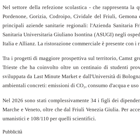
Nel settore della refezione scolastica - che rappresenta la 
Pordenone, Gorizia, Codroipo, Cividale del Friuli, Gemona d
principali aziende sanitarie regionali: l'Azienda Sanitaria
Sanitaria Universitaria Giuliano Isontina (ASUGI) negli ospeda
Italia e Allianz. La ristorazione commerciale è presente con i r
Tra i progetti di maggiore prospettiva sul territorio, Camst g
Trieste che ha coinvolto oltre un centinaio di studenti pro
sviluppata da Last Minute Market e dall'Università di Bologna 
ambientali concreti: emissioni di CO₂, consumo d'acqua e uso
Nel 2026 sono stati complessivamente 34 i figli dei dipenden
Marche e Veneto, oltre che dal Friuli Venezia Giulia. Per acc
umanistici e 108/110 per quelli scientifici.
Pubblicità