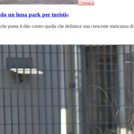
Cronaca
ando un luna park per turisti»
 che punta il dito contro quella che definisce una crescente mancanza di co