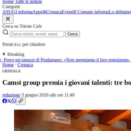
Home
Tutte le notizie
Categorie
ASUGI informa
Appelli
Cronaca
Eventi
Il Comune informa
Lo abbiamo 
Cerca su Trieste Cafe
Cerca
Premi
per chiudere
Esc
Breaking
 Porro sui ragazzi di Pradamano: «Non spegniamo il loro entusiasmo, l
Home
·
Cronaca
CRONACA
Camst group premia i giovani talenti: tre bor
redazione
·
3 giugno 2026 alle ore 11:40