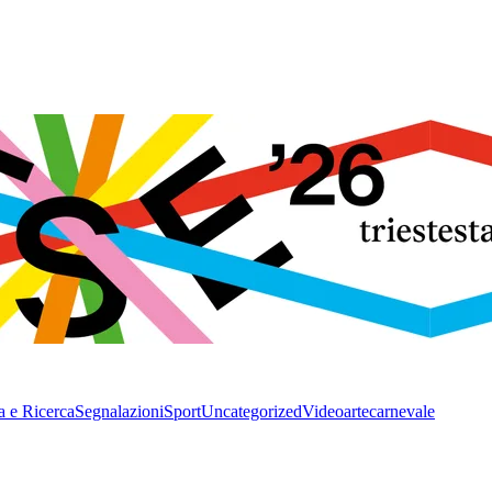
a e Ricerca
Segnalazioni
Sport
Uncategorized
Video
arte
carnevale