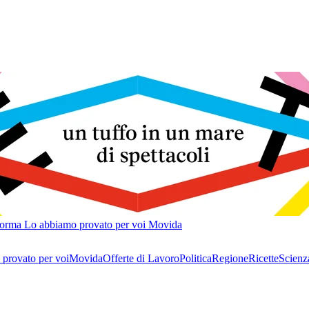
forma
Lo abbiamo provato per voi
Movida
provato per voi
Movida
Offerte di Lavoro
Politica
Regione
Ricette
Scienz