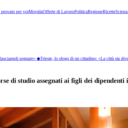
provato per voi
Movida
Offerte di Lavoro
Politica
Regione
Ricette
Scienz
asciamoli sognare»
◆
Trieste, lo sfogo di un cittadino: «La città sta dive
se di studio assegnati ai figli dei dipendenti 