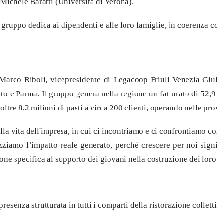
 Michele Baratti (Università di Verona).
il gruppo dedica ai dipendenti e alle loro famiglie, in coerenza 
arco Riboli, vicepresidente di Legacoop Friuli Venezia Giuli
to e Parma. Il gruppo genera nella regione un fatturato di 52,9
 oltre 8,2 milioni di pasti a circa 200 clienti, operando nelle p
a vita dell'impresa, in cui ci incontriamo e ci confrontiamo co
zziamo l’impatto reale generato, perché crescere per noi signifi
one specifica al supporto dei giovani nella costruzione dei loro 
esenza strutturata in tutti i comparti della ristorazione collett