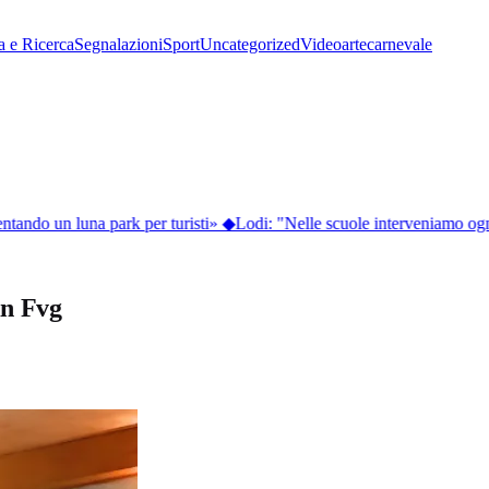
a e Ricerca
Segnalazioni
Sport
Uncategorized
Video
arte
carnevale
ntando un luna park per turisti»
◆
Lodi: "Nelle scuole interveniamo ogni
in Fvg