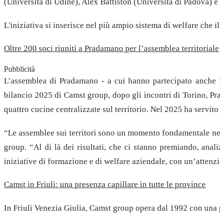
(Università di Udine), Alex Battiston (Università di Padova) e
L'iniziativa si inserisce nel più ampio sistema di welfare che 
Oltre 200 soci riuniti a Pradamano per l’assemblea territoriale
Pubblicità
L’assemblea di Pradamano - a cui hanno partecipato anche M
bilancio 2025 di Camst group, dopo gli incontri di Torino, Pra
quattro cucine centralizzate sul territorio. Nel 2025 ha servito
“Le assemblee sui territori sono un momento fondamentale nell
group. “Al di là dei risultati, che ci stanno premiando, anali
iniziative di formazione e di welfare aziendale, con un’attenzi
Camst in Friuli: una presenza capillare in tutte le province
In Friuli Venezia Giulia, Camst group opera dal 1992 con una pr