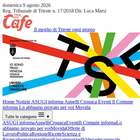
domenica 9 agosto 2026
Reg. Tribunale di Trieste n. 17/2018
Dir. Luca Marsi
Il meglio di Trieste ogni giorno
Home
Notizie
ASUGI informa
Appelli
Cronaca
Eventi
Il Comune
informa
Lo abbiamo provato per voi
Movida
Tutte le categorie
▼
ASUGI informa
Appelli
Cronaca
Eventi
Il Comune informa
Lo
abbiamo provato per voi
Movida
Offerte di
Lavoro
Politica
Regione
Ricette
Scienza e
Ricerca
Segnalazioni
Sport
Uncategorized
Video
arte
carnevale