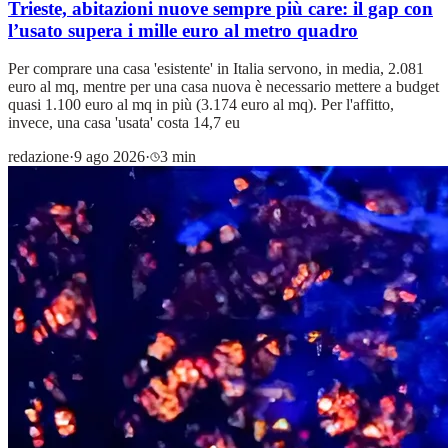
Trieste, abitazioni nuove sempre più care: il gap con
l’usato supera i mille euro al metro quadro
Per comprare una casa 'esistente' in Italia servono, in media, 2.081
euro al mq, mentre per una casa nuova è necessario mettere a budget
quasi 1.100 euro al mq in più (3.174 euro al mq). Per l'affitto,
invece, una casa 'usata' costa 14,7 eu
redazione
·
9 ago 2026
·
3 min