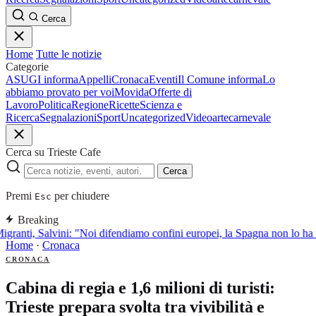
Cerca
Home
Tutte le notizie
Categorie
ASUGI informa
Appelli
Cronaca
Eventi
Il Comune informa
Lo
abbiamo provato per voi
Movida
Offerte di
Lavoro
Politica
Regione
Ricette
Scienza e
Ricerca
Segnalazioni
Sport
Uncategorized
Video
arte
carnevale
Cerca su Trieste Cafe
Cerca
Premi
per chiudere
Esc
Breaking
igranti, Salvini: "Noi difendiamo confini europei, la Spagna non lo ha f
Home
·
Cronaca
CRONACA
Cabina di regia e 1,6 milioni di turisti:
Trieste prepara svolta tra vivibilità e