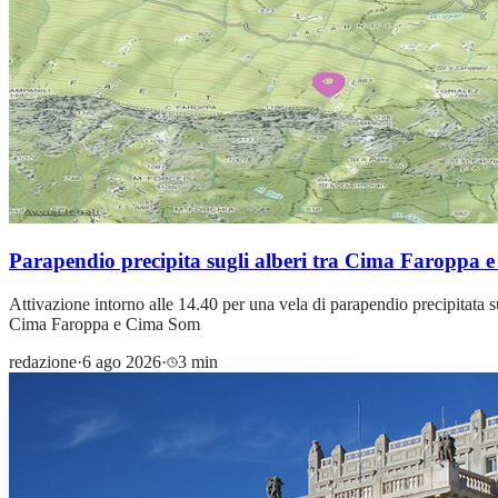
Parapendio precipita sugli alberi tra Cima Faroppa e
Attivazione intorno alle 14.40 per una vela di parapendio precipitata su 
Cima Faroppa e Cima Som
redazione
·
6 ago 2026
·
3 min