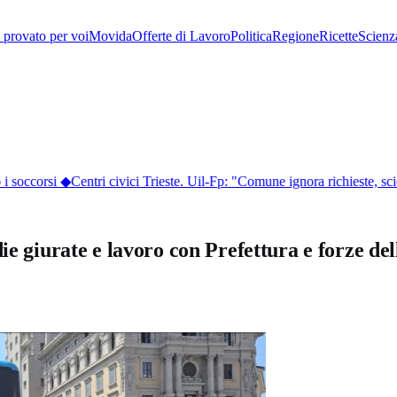
provato per voi
Movida
Offerte di Lavoro
Politica
Regione
Ricette
Scienz
 soccorsi
◆
Centri civici Trieste. Uil-Fp: "Comune ignora richieste, sci
die giurate e lavoro con Prefettura e forze d