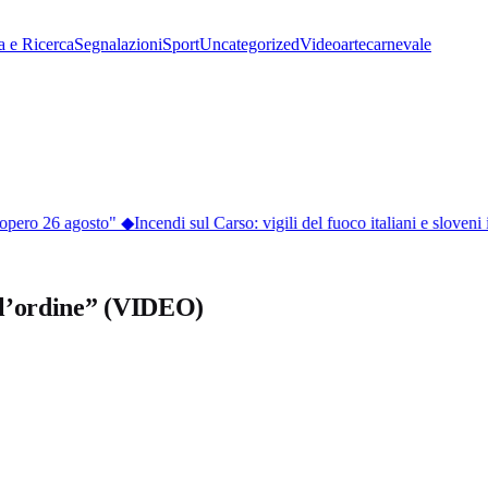
a e Ricerca
Segnalazioni
Sport
Uncategorized
Video
arte
carnevale
opero 26 agosto"
◆
Incendi sul Carso: vigili del fuoco italiani e sloveni 
ell’ordine” (VIDEO)