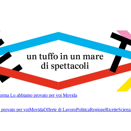
forma
Lo abbiamo provato per voi
Movida
provato per voi
Movida
Offerte di Lavoro
Politica
Regione
Ricette
Scienz