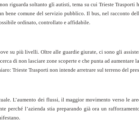
non riguarda soltanto gli autisti, tema su cui Trieste Trasporti 
n bene comune del servizio pubblico. Il bus, nel racconto del
ssibile ordinato, controllato e affidabile.
ve su più livelli. Oltre alle guardie giurate, ci sono gli assiste
cerca di non lasciare zone scoperte e che punta ad aumentare la 
hiaro: Trieste Trasporti non intende arretrare sul terreno del pr
uale. L’aumento dei flussi, il maggior movimento verso le aree 
ente perché l’azienda stia preparando già ora un rafforzamento 
nifestano.