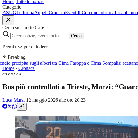
Home
Tutte le notizie
Categorie
ASUGI informa
Appelli
Cronaca
Eventi
Il Comune informa
Lo abbiamo 
Cerca su Trieste Cafe
Cerca
Premi
per chiudere
Esc
Breaking
dio precipita sugli alberi tra Cima Faroppa e Cima Sompalis: scattano i
Home
·
Cronaca
CRONACA
Bus più controllati a Trieste, Marzi: “Guar
Luca Marsi
·
12 maggio 2026 alle ore 20:23