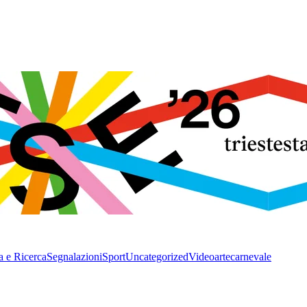
a e Ricerca
Segnalazioni
Sport
Uncategorized
Video
arte
carnevale