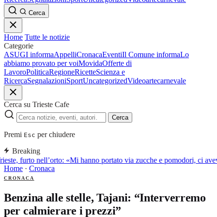
Cerca
Home
Tutte le notizie
Categorie
ASUGI informa
Appelli
Cronaca
Eventi
Il Comune informa
Lo
abbiamo provato per voi
Movida
Offerte di
Lavoro
Politica
Regione
Ricette
Scienza e
Ricerca
Segnalazioni
Sport
Uncategorized
Video
arte
carnevale
Cerca su Trieste Cafe
Cerca
Premi
per chiudere
Esc
Breaking
ieste, furto nell’orto: «Mi hanno portato via zucche e pomodori, ci av
Home
·
Cronaca
CRONACA
Benzina alle stelle, Tajani: “Interverremo
per calmierare i prezzi”