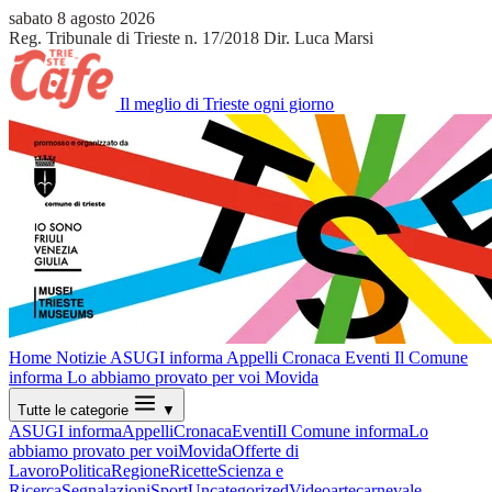
sabato 8 agosto 2026
Reg. Tribunale di Trieste n. 17/2018
Dir. Luca Marsi
Il meglio di Trieste ogni giorno
Home
Notizie
ASUGI informa
Appelli
Cronaca
Eventi
Il Comune
informa
Lo abbiamo provato per voi
Movida
Tutte le categorie
▼
ASUGI informa
Appelli
Cronaca
Eventi
Il Comune informa
Lo
abbiamo provato per voi
Movida
Offerte di
Lavoro
Politica
Regione
Ricette
Scienza e
Ricerca
Segnalazioni
Sport
Uncategorized
Video
arte
carnevale