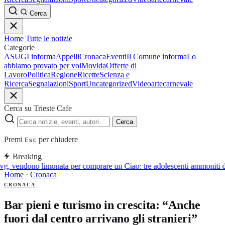
Cerca
Home
Tutte le notizie
Categorie
ASUGI informa
Appelli
Cronaca
Eventi
Il Comune informa
Lo
abbiamo provato per voi
Movida
Offerte di
Lavoro
Politica
Regione
Ricette
Scienza e
Ricerca
Segnalazioni
Sport
Uncategorized
Video
arte
carnevale
Cerca su Trieste Cafe
Cerca
Premi
per chiudere
Esc
Breaking
g, vendono limonata per comprare un Ciao: tre adolescenti ammoniti da
Home
·
Cronaca
CRONACA
Bar pieni e turismo in crescita: “Anche
fuori dal centro arrivano gli stranieri”