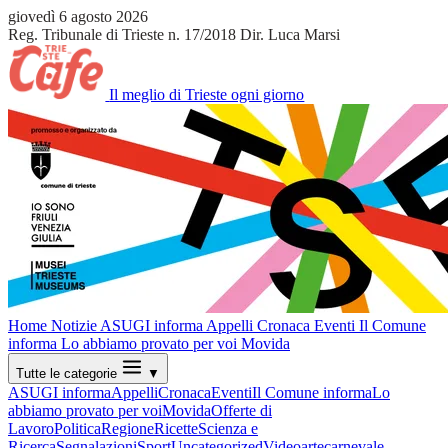
giovedì 6 agosto 2026
Reg. Tribunale di Trieste n. 17/2018
Dir. Luca Marsi
Il meglio di Trieste ogni giorno
Home
Notizie
ASUGI informa
Appelli
Cronaca
Eventi
Il Comune
informa
Lo abbiamo provato per voi
Movida
Tutte le categorie
▼
ASUGI informa
Appelli
Cronaca
Eventi
Il Comune informa
Lo
abbiamo provato per voi
Movida
Offerte di
Lavoro
Politica
Regione
Ricette
Scienza e
Ricerca
Segnalazioni
Sport
Uncategorized
Video
arte
carnevale