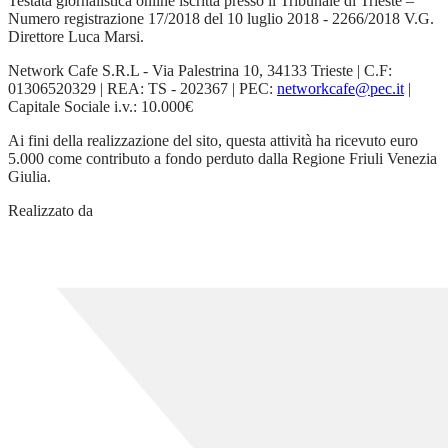
Testata giornalistica online iscritta presso il Tribunale di Trieste –
Numero registrazione 17/2018 del 10 luglio 2018 - 2266/2018 V.G.
Direttore Luca Marsi.
Network Cafe S.R.L - Via Palestrina 10, 34133 Trieste | C.F:
01306520329 | REA: TS - 202367 | PEC:
networkcafe@pec.it
|
Capitale Sociale i.v.: 10.000€
Ai fini della realizzazione del sito, questa attività ha ricevuto euro
5.000 come contributo a fondo perduto dalla Regione Friuli Venezia
Giulia.
Realizzato da