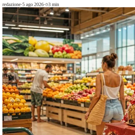
redazione
·
5 ago 2026
·
3 min