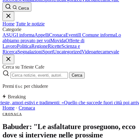
Cerca
Home
Tutte le notizie
Categorie
ASUGI informa
Appelli
Cronaca
Eventi
Il Comune informa
Lo
abbiamo provato per voi
Movida
Offerte di
Lavoro
Politica
Regione
Ricette
Scienza e
Ricerca
Segnalazioni
Sport
Uncategorized
Video
arte
carnevale
Cerca su Trieste Cafe
Cerca
Premi
per chiudere
Esc
Breaking
ieste, amori estivi e tradimenti: «Quello che succede fuori città poi a
Home
·
Cronaca
CRONACA
Babuder: "Le asfaltature proseguono, ecco
dove si interviene nelle prossime