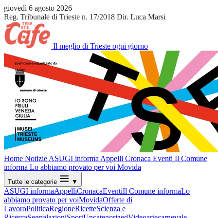
giovedì 6 agosto 2026
Reg. Tribunale di Trieste n. 17/2018
Dir. Luca Marsi
Il meglio di Trieste ogni giorno
Home
Notizie
ASUGI informa
Appelli
Cronaca
Eventi
Il Comune
informa
Lo abbiamo provato per voi
Movida
Tutte le categorie
▼
ASUGI informa
Appelli
Cronaca
Eventi
Il Comune informa
Lo
abbiamo provato per voi
Movida
Offerte di
Lavoro
Politica
Regione
Ricette
Scienza e
Ricerca
Segnalazioni
Sport
Uncategorized
Video
arte
carnevale