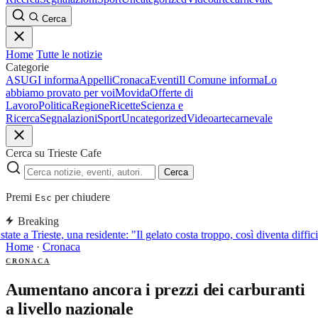
Cerca
Home
Tutte le notizie
Categorie
ASUGI informa
Appelli
Cronaca
Eventi
Il Comune informa
Lo
abbiamo provato per voi
Movida
Offerte di
Lavoro
Politica
Regione
Ricette
Scienza e
Ricerca
Segnalazioni
Sport
Uncategorized
Video
arte
carnevale
Cerca su Trieste Cafe
Cerca
Premi
per chiudere
Esc
Breaking
tate a Trieste, una residente: "Il gelato costa troppo, così diventa diffic
Home
·
Cronaca
CRONACA
Aumentano ancora i prezzi dei carburanti
a livello nazionale