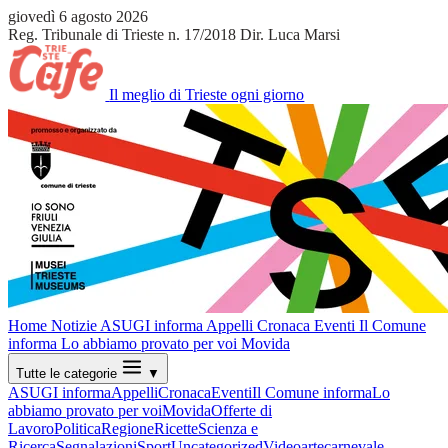
giovedì 6 agosto 2026
Reg. Tribunale di Trieste n. 17/2018
Dir. Luca Marsi
Il meglio di Trieste ogni giorno
Home
Notizie
ASUGI informa
Appelli
Cronaca
Eventi
Il Comune
informa
Lo abbiamo provato per voi
Movida
Tutte le categorie
▼
ASUGI informa
Appelli
Cronaca
Eventi
Il Comune informa
Lo
abbiamo provato per voi
Movida
Offerte di
Lavoro
Politica
Regione
Ricette
Scienza e
Ricerca
Segnalazioni
Sport
Uncategorized
Video
arte
carnevale