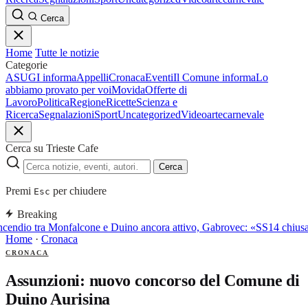
Cerca
Home
Tutte le notizie
Categorie
ASUGI informa
Appelli
Cronaca
Eventi
Il Comune informa
Lo
abbiamo provato per voi
Movida
Offerte di
Lavoro
Politica
Regione
Ricette
Scienza e
Ricerca
Segnalazioni
Sport
Uncategorized
Video
arte
carnevale
Cerca su Trieste Cafe
Cerca
Premi
per chiudere
Esc
Breaking
ncendio tra Monfalcone e Duino ancora attivo, Gabrovec: «SS14 chiusa,
Home
·
Cronaca
CRONACA
Assunzioni: nuovo concorso del Comune di
Duino Aurisina