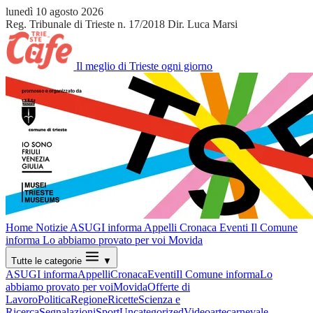
lunedì 10 agosto 2026
Reg. Tribunale di Trieste n. 17/2018
Dir. Luca Marsi
Il meglio di Trieste ogni giorno
Home
Notizie
ASUGI informa
Appelli
Cronaca
Eventi
Il Comune
informa
Lo abbiamo provato per voi
Movida
Tutte le categorie
▼
ASUGI informa
Appelli
Cronaca
Eventi
Il Comune informa
Lo
abbiamo provato per voi
Movida
Offerte di
Lavoro
Politica
Regione
Ricette
Scienza e
Ricerca
Segnalazioni
Sport
Uncategorized
Video
arte
carnevale