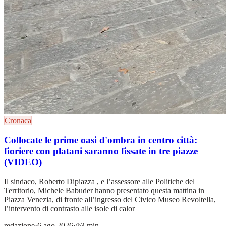
Cronaca
Collocate le prime oasi d'ombra in centro città:
fioriere con platani saranno fissate in tre piazze
(VIDEO)
Il sindaco, Roberto Dipiazza , e l’assessore alle Politiche del
Territorio, Michele Babuder hanno presentato questa mattina in
Piazza Venezia, di fronte all’ingresso del Civico Museo Revoltella,
l’intervento di contrasto alle isole di calor
redazione
·
6 ago 2026
·
3 min