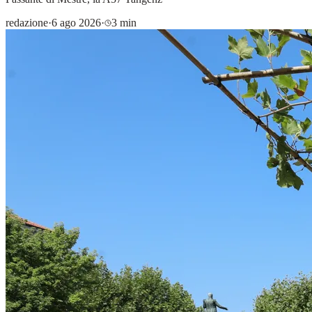
redazione
·
6 ago 2026
·
3 min