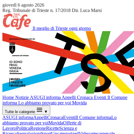
giovedì 6 agosto 2026
Reg. Tribunale di Trieste n. 17/2018
Dir. Luca Marsi
Il meglio di Trieste ogni giorno
Home
Notizie
ASUGI informa
Appelli
Cronaca
Eventi
Il Comune
informa
Lo abbiamo provato per voi
Movida
Tutte le categorie
▼
ASUGI informa
Appelli
Cronaca
Eventi
Il Comune informa
Lo
abbiamo provato per voi
Movida
Offerte di
Lavoro
Politica
Regione
Ricette
Scienza e
Ricerca
Segnalazioni
Sport
Uncategorized
Video
arte
carnevale