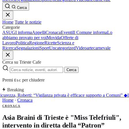
Cerca
Home
Tutte le notizie
Categorie
ASUGI informa
Appelli
Cronaca
Eventi
Il Comune informa
Lo
abbiamo provato per voi
Movida
Offerte di
Lavoro
Politica
Regione
Ricette
Scienza e
Ricerca
Segnalazioni
Sport
Uncategorized
Video
arte
carnevale
Cerca su Trieste Cafe
Cerca
Premi
per chiudere
Esc
Breaking
icurezza, Roberti: “Vigilanza privata è efficace supporto a Comuni”
◆
I
Home
·
Cronaca
CRONACA
Asia Braini di Trieste è "Miss Telefriuli",
intervento in diretta della “Patron”