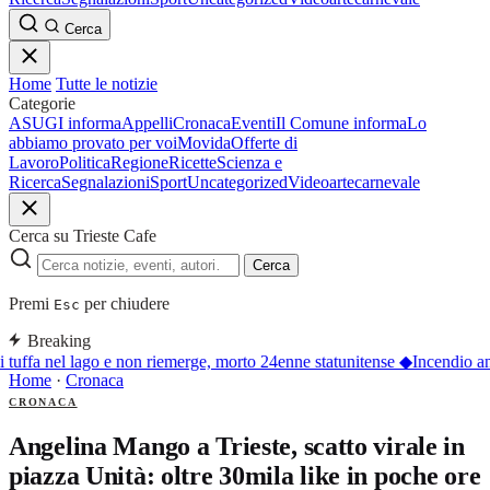
Cerca
Home
Tutte le notizie
Categorie
ASUGI informa
Appelli
Cronaca
Eventi
Il Comune informa
Lo
abbiamo provato per voi
Movida
Offerte di
Lavoro
Politica
Regione
Ricette
Scienza e
Ricerca
Segnalazioni
Sport
Uncategorized
Video
arte
carnevale
Cerca su Trieste Cafe
Cerca
Premi
per chiudere
Esc
Breaking
 tuffa nel lago e non riemerge, morto 24enne statunitense
◆
Incendio an
Home
·
Cronaca
CRONACA
Angelina Mango a Trieste, scatto virale in
piazza Unità: oltre 30mila like in poche ore