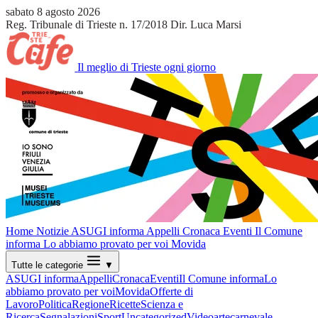
sabato 8 agosto 2026
Reg. Tribunale di Trieste n. 17/2018
Dir. Luca Marsi
Il meglio di Trieste ogni giorno
Home
Notizie
ASUGI informa
Appelli
Cronaca
Eventi
Il Comune
informa
Lo abbiamo provato per voi
Movida
Tutte le categorie
▼
ASUGI informa
Appelli
Cronaca
Eventi
Il Comune informa
Lo
abbiamo provato per voi
Movida
Offerte di
Lavoro
Politica
Regione
Ricette
Scienza e
Ricerca
Segnalazioni
Sport
Uncategorized
Video
arte
carnevale