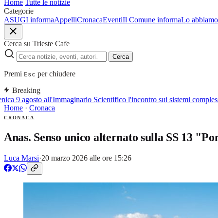
Home
Tutte le notizie
Categorie
ASUGI informa
Appelli
Cronaca
Eventi
Il Comune informa
Lo abbiamo 
Cerca su Trieste Cafe
Cerca
Premi
per chiudere
Esc
Breaking
 9 agosto all'Immaginario Scientifico l'incontro sui sistemi complessi
Home
·
Cronaca
CRONACA
Anas. Senso unico alternato sulla SS 13 "Po
Luca Marsi
·
20 marzo 2026 alle ore 15:26