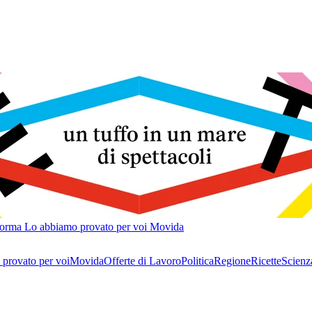
forma
Lo abbiamo provato per voi
Movida
provato per voi
Movida
Offerte di Lavoro
Politica
Regione
Ricette
Scienz