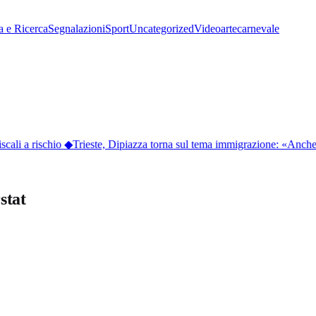
a e Ricerca
Segnalazioni
Sport
Uncategorized
Video
arte
carnevale
ali a rischio
◆
Trieste, Dipiazza torna sul tema immigrazione: «Anche B
stat