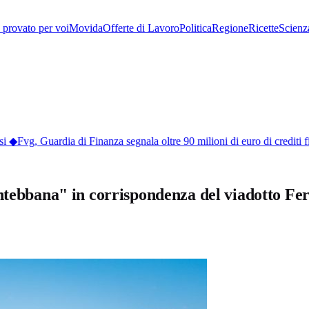
provato per voi
Movida
Offerte di Lavoro
Politica
Regione
Ricette
Scienz
◆
Fvg, Guardia di Finanza segnala oltre 90 milioni di euro di crediti fisc
ntebbana" in corrispondenza del viadotto Fer