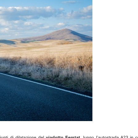
unti di dilatazione del
viadotto Ferstat
, lungo l’autostrada A23 in 