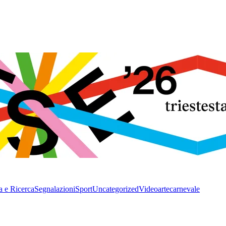
a e Ricerca
Segnalazioni
Sport
Uncategorized
Video
arte
carnevale