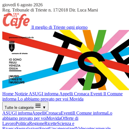
giovedì 6 agosto 2026
Reg. Tribunale di Trieste n. 17/2018
Dir. Luca Marsi
Il meglio di Trieste ogni giorno
Home
Notizie
ASUGI informa
Appelli
Cronaca
Eventi
Il Comune
informa
Lo abbiamo provato per voi
Movida
Tutte le categorie
▼
ASUGI informa
Appelli
Cronaca
Eventi
Il Comune informa
Lo
abbiamo provato per voi
Movida
Offerte di
Lavoro
Politica
Regione
Ricette
Scienza e
Ricerca
Segnalazioni
Sport
Uncategorized
Video
arte
carnevale