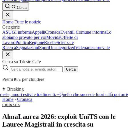
Cerca
Home
Tutte le notizie
Categorie
ASUGI informa
Appelli
Cronaca
Eventi
Il Comune informa
Lo
abbiamo provato per voi
Movida
Offerte di
Lavoro
Politica
Regione
Ricette
Scienza e
Ricerca
Segnalazioni
Sport
Uncategorized
Video
arte
carnevale
Cerca su Trieste Cafe
Cerca
Premi
per chiudere
Esc
Breaking
ieste, amori estivi e tradimenti: «Quello che succede fuori città poi a
Home
·
Cronaca
CRONACA
AlmaLaurea 2026: exploit UniTS con le
Lauree Magistrali in crescita su