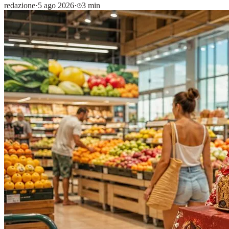
redazione
·
5 ago 2026
·
3 min