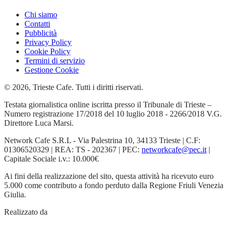
Chi siamo
Contatti
Pubblicità
Privacy Policy
Cookie Policy
Termini di servizio
Gestione Cookie
© 2026, Trieste Cafe. Tutti i diritti riservati.
Testata giornalistica online iscritta presso il Tribunale di Trieste –
Numero registrazione 17/2018 del 10 luglio 2018 - 2266/2018 V.G.
Direttore Luca Marsi.
Network Cafe S.R.L - Via Palestrina 10, 34133 Trieste | C.F:
01306520329 | REA: TS - 202367 | PEC:
networkcafe@pec.it
|
Capitale Sociale i.v.: 10.000€
Ai fini della realizzazione del sito, questa attività ha ricevuto euro
5.000 come contributo a fondo perduto dalla Regione Friuli Venezia
Giulia.
Realizzato da