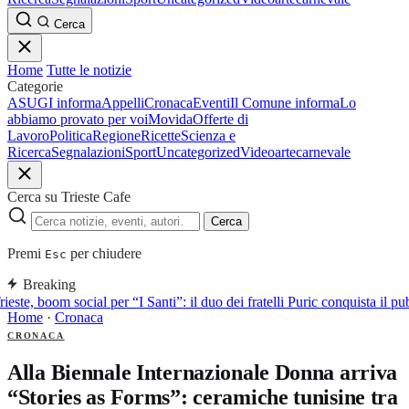
Cerca
Home
Tutte le notizie
Categorie
ASUGI informa
Appelli
Cronaca
Eventi
Il Comune informa
Lo
abbiamo provato per voi
Movida
Offerte di
Lavoro
Politica
Regione
Ricette
Scienza e
Ricerca
Segnalazioni
Sport
Uncategorized
Video
arte
carnevale
Cerca su Trieste Cafe
Cerca
Premi
per chiudere
Esc
Breaking
ieste, boom social per “I Santi”: il duo dei fratelli Puric conquista i
Home
·
Cronaca
CRONACA
Alla Biennale Internazionale Donna arriva
“Stories as Forms”: ceramiche tunisine tra