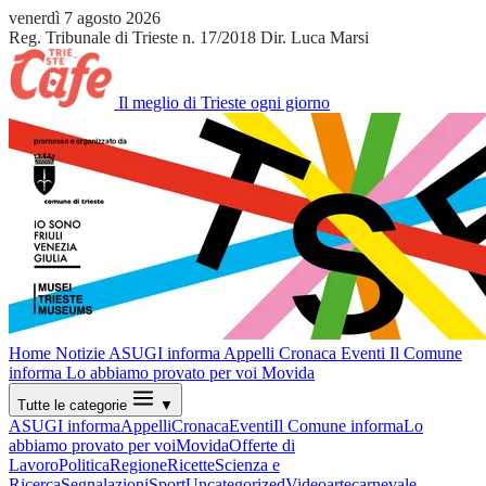
venerdì 7 agosto 2026
Reg. Tribunale di Trieste n. 17/2018
Dir. Luca Marsi
Il meglio di Trieste ogni giorno
Home
Notizie
ASUGI informa
Appelli
Cronaca
Eventi
Il Comune
informa
Lo abbiamo provato per voi
Movida
Tutte le categorie
▼
ASUGI informa
Appelli
Cronaca
Eventi
Il Comune informa
Lo
abbiamo provato per voi
Movida
Offerte di
Lavoro
Politica
Regione
Ricette
Scienza e
Ricerca
Segnalazioni
Sport
Uncategorized
Video
arte
carnevale