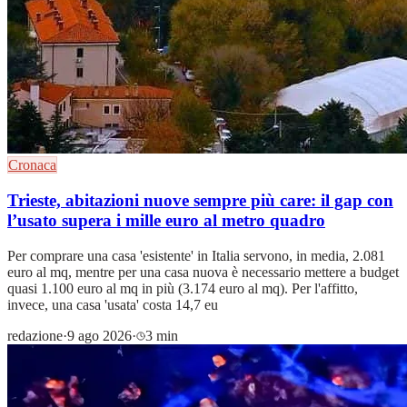
Cronaca
Trieste, abitazioni nuove sempre più care: il gap con
l’usato supera i mille euro al metro quadro
Per comprare una casa 'esistente' in Italia servono, in media, 2.081
euro al mq, mentre per una casa nuova è necessario mettere a budget
quasi 1.100 euro al mq in più (3.174 euro al mq). Per l'affitto,
invece, una casa 'usata' costa 14,7 eu
redazione
·
9 ago 2026
·
3 min