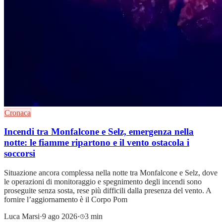
Cronaca
Incendi tra Monfalcone e Selz, emergenza nella
notte: le fiamme ripartono e il vento ostacola i
soccorsi
Situazione ancora complessa nella notte tra Monfalcone e Selz, dove
le operazioni di monitoraggio e spegnimento degli incendi sono
proseguite senza sosta, rese più difficili dalla presenza del vento. A
fornire l’aggiornamento è il Corpo Pom
Luca Marsi
·
9 ago 2026
·
3 min