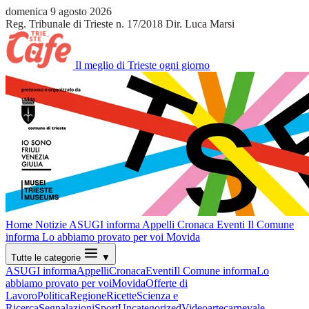
domenica 9 agosto 2026
Reg. Tribunale di Trieste n. 17/2018
Dir. Luca Marsi
Il meglio di Trieste ogni giorno
Home
Notizie
ASUGI informa
Appelli
Cronaca
Eventi
Il Comune
informa
Lo abbiamo provato per voi
Movida
Tutte le categorie
▼
ASUGI informa
Appelli
Cronaca
Eventi
Il Comune informa
Lo
abbiamo provato per voi
Movida
Offerte di
Lavoro
Politica
Regione
Ricette
Scienza e
Ricerca
Segnalazioni
Sport
Uncategorized
Video
arte
carnevale