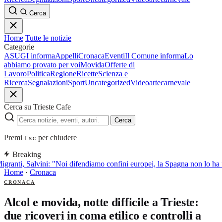
Cerca
Home
Tutte le notizie
Categorie
ASUGI informa
Appelli
Cronaca
Eventi
Il Comune informa
Lo
abbiamo provato per voi
Movida
Offerte di
Lavoro
Politica
Regione
Ricette
Scienza e
Ricerca
Segnalazioni
Sport
Uncategorized
Video
arte
carnevale
Cerca su Trieste Cafe
Cerca
Premi
per chiudere
Esc
Breaking
granti, Salvini: "Noi difendiamo confini europei, la Spagna non lo ha f
Home
·
Cronaca
CRONACA
Alcol e movida, notte difficile a Trieste:
due ricoveri in coma etilico e controlli a