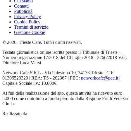
Chi siamo
Contatti
Pubblicità
Privacy Policy
Cookie Policy
Termini di servizio
Gestione Cookie
© 2026, Trieste Cafe. Tutti i diritti riservati.
Testata giornalistica online iscritta presso il Tribunale di Trieste –
Numero registrazione 17/2018 del 10 luglio 2018 - 2266/2018 V.G.
Direttore Luca Marsi.
Network Cafe S.R.L - Via Palestrina 10, 34133 Trieste | C.F:
01306520329 | REA: TS - 202367 | PEC:
networkcafe@pec.it
|
Capitale Sociale i.v.: 10.000€
Ai fini della realizzazione del sito, questa attività ha ricevuto euro
5.000 come contributo a fondo perduto dalla Regione Friuli Venezia
Giulia.
Realizzato da