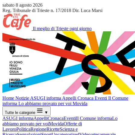
sabato 8 agosto 2026
Reg. Tribunale di Trieste n. 17/2018
Dir. Luca Marsi
Il meglio di Trieste ogni giorno
Home
Notizie
ASUGI informa
Appelli
Cronaca
Eventi
Il Comune
informa
Lo abbiamo provato per voi
Movida
Tutte le categorie
▼
ASUGI informa
Appelli
Cronaca
Eventi
Il Comune informa
Lo
abbiamo provato per voi
Movida
Offerte di
Lavoro
Politica
Regione
Ricette
Scienza e
Ricerca
Segnalazioni
Sport
Uncategorized
Video
arte
carnevale