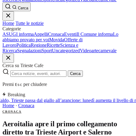
Cerca
Home
Tutte le notizie
Categorie
ASUGI informa
Appelli
Cronaca
Eventi
Il Comune informa
Lo
abbiamo provato per voi
Movida
Offerte di
Lavoro
Politica
Regione
Ricette
Scienza e
Ricerca
Segnalazioni
Sport
Uncategorized
Video
arte
carnevale
Cerca su Trieste Cafe
Cerca
Premi
per chiudere
Esc
Breaking
ldo, Trieste passa dal giallo all’arancione: lunedì aumenta il livello di 
Home
·
Cronaca
CRONACA
Aeroitalia apre il primo collegamento
diretto tra Trieste Airport e Salerno