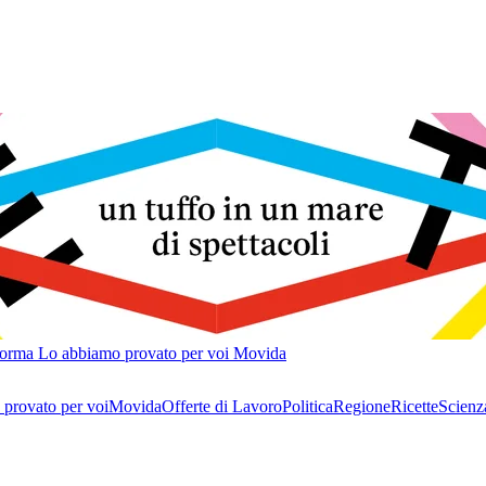
forma
Lo abbiamo provato per voi
Movida
provato per voi
Movida
Offerte di Lavoro
Politica
Regione
Ricette
Scienz