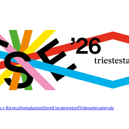
a e Ricerca
Segnalazioni
Sport
Uncategorized
Video
arte
carnevale