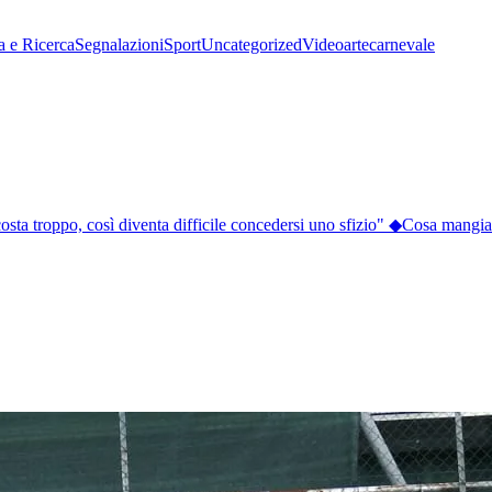
a e Ricerca
Segnalazioni
Sport
Uncategorized
Video
arte
carnevale
sta troppo, così diventa difficile concedersi uno sfizio"
◆
Cosa mangiare a