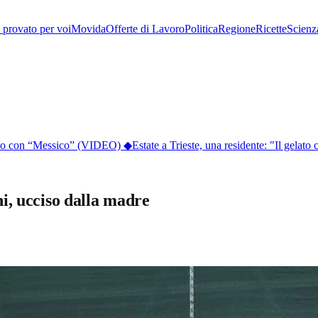
provato per voi
Movida
Offerte di Lavoro
Politica
Regione
Ricette
Scienz
lico con “Messico” (VIDEO)
◆
Estate a Trieste, una residente: "Il gelato co
i, ucciso dalla madre