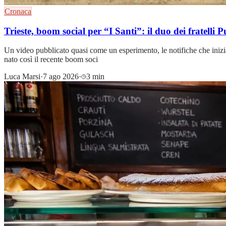
Cronaca
Trieste, boom social per “I Santi”: il duo dei fratell
Un video pubblicato quasi come un esperimento, le notifiche che inizi
nato così il recente boom soci
Luca Marsi
·
7 ago 2026
·
3 min