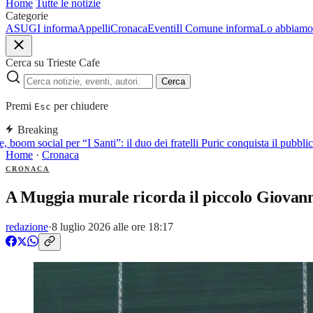
Home
Tutte le notizie
Categorie
ASUGI informa
Appelli
Cronaca
Eventi
Il Comune informa
Lo abbiamo 
Cerca su Trieste Cafe
Cerca
Premi
per chiudere
Esc
Breaking
 boom social per “I Santi”: il duo dei fratelli Puric conquista il pubb
Home
·
Cronaca
CRONACA
A Muggia murale ricorda il piccolo Giovann
redazione
·
8 luglio 2026 alle ore 18:17