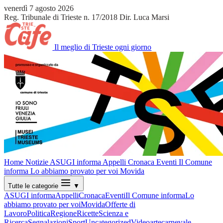
venerdì 7 agosto 2026
Reg. Tribunale di Trieste n. 17/2018
Dir. Luca Marsi
Il meglio di Trieste ogni giorno
Home
Notizie
ASUGI informa
Appelli
Cronaca
Eventi
Il Comune
informa
Lo abbiamo provato per voi
Movida
Tutte le categorie
▼
ASUGI informa
Appelli
Cronaca
Eventi
Il Comune informa
Lo
abbiamo provato per voi
Movida
Offerte di
Lavoro
Politica
Regione
Ricette
Scienza e
Ricerca
Segnalazioni
Sport
Uncategorized
Video
arte
carnevale