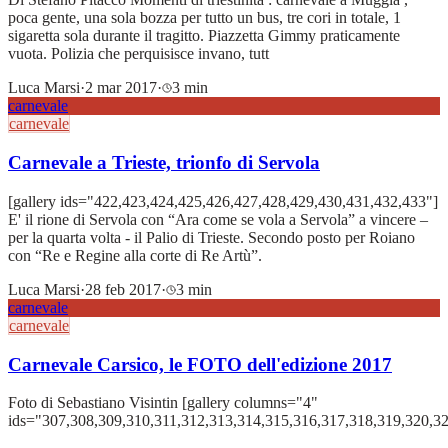
poca gente, una sola bozza per tutto un bus, tre cori in totale, 1
sigaretta sola durante il tragitto. Piazzetta Gimmy praticamente
vuota. Polizia che perquisisce invano, tutt
Luca Marsi
·
2 mar 2017
·
3 min
carnevale
carnevale
Carnevale a Trieste, trionfo di Servola
[gallery ids="422,423,424,425,426,427,428,429,430,431,432,433"]
E' il rione di Servola con “Ara come se vola a Servola” a vincere –
per la quarta volta - il Palio di Trieste. Secondo posto per Roiano
con “Re e Regine alla corte di Re Artù”.
Luca Marsi
·
28 feb 2017
·
3 min
carnevale
carnevale
Carnevale Carsico, le FOTO dell'edizione 2017
Foto di Sebastiano Visintin [gallery columns="4"
ids="307,308,309,310,311,312,313,314,315,316,317,318,319,320,3