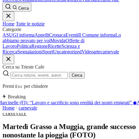
Cerca
Home
Tutte le notizie
Categorie
ASUGI informa
Appelli
Cronaca
Eventi
Il Comune informa
Lo
abbiamo provato per voi
Movida
Offerte di
Lavoro
Politica
Regione
Ricette
Scienza e
Ricerca
Segnalazioni
Sport
Uncategorized
Video
arte
carnevale
Cerca su Trieste Cafe
Cerca
Premi
per chiudere
Esc
Breaking
arcinelle (FI): “Lavoro e sacrificio sono eredità dei nostri emigrati”
◆
A
Home
·
carnevale
CARNEVALE
Martedì Grasso a Muggia, grande successo
nonostante la pioggia (FOTO)