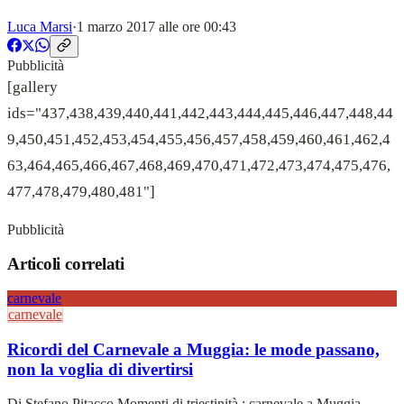
Luca Marsi
·
1 marzo 2017 alle ore 00:43
Pubblicità
[gallery
ids="437,438,439,440,441,442,443,444,445,446,447,448,44
9,450,451,452,453,454,455,456,457,458,459,460,461,462,4
63,464,465,466,467,468,469,470,471,472,473,474,475,476,
477,478,479,480,481"]
Pubblicità
Articoli correlati
carnevale
carnevale
Ricordi del Carnevale a Muggia: le mode passano,
non la voglia di divertirsi
Di Stefano Pitacco Momenti di triestinità : carnevale a Muggia ,