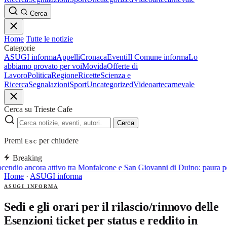
Cerca
Home
Tutte le notizie
Categorie
ASUGI informa
Appelli
Cronaca
Eventi
Il Comune informa
Lo
abbiamo provato per voi
Movida
Offerte di
Lavoro
Politica
Regione
Ricette
Scienza e
Ricerca
Segnalazioni
Sport
Uncategorized
Video
arte
carnevale
Cerca su Trieste Cafe
Cerca
Premi
per chiudere
Esc
Breaking
cendio ancora attivo tra Monfalcone e San Giovanni di Duino: paura pe
Home
·
ASUGI informa
ASUGI INFORMA
Sedi e gli orari per il rilascio/rinnovo delle
Esenzioni ticket per status e reddito in