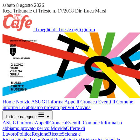
sabato 8 agosto 2026
Reg. Tribunale di Trieste n. 17/2018
Dir. Luca Marsi
Il meglio di Trieste ogni giorno
Home
Notizie
ASUGI informa
Appelli
Cronaca
Eventi
Il Comune
informa
Lo abbiamo provato per voi
Movida
Tutte le categorie
▼
ASUGI informa
Appelli
Cronaca
Eventi
Il Comune informa
Lo
abbiamo provato per voi
Movida
Offerte di
Lavoro
Politica
Regione
Ricette
Scienza e
Ricerca
Segnalazioni
Sport
Uncategorized
Video
arte
carnevale