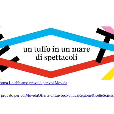
forma
Lo abbiamo provato per voi
Movida
provato per voi
Movida
Offerte di Lavoro
Politica
Regione
Ricette
Scienz