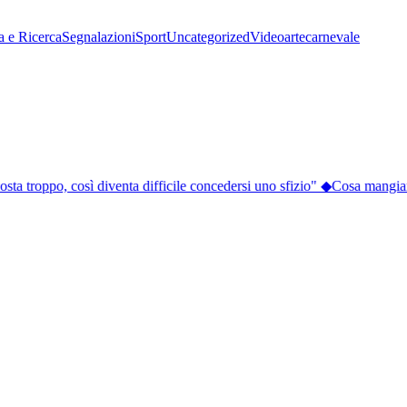
a e Ricerca
Segnalazioni
Sport
Uncategorized
Video
arte
carnevale
sta troppo, così diventa difficile concedersi uno sfizio"
◆
Cosa mangiare a