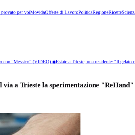
provato per voi
Movida
Offerte di Lavoro
Politica
Regione
Ricette
Scienz
lico con “Messico” (VIDEO)
◆
Estate a Trieste, una residente: "Il gelato co
l via a Trieste la sperimentazione "ReHand"