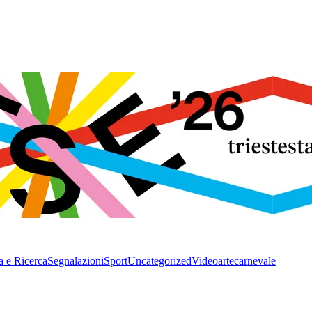
a e Ricerca
Segnalazioni
Sport
Uncategorized
Video
arte
carnevale