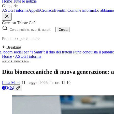
Home
Tutte le notizie
Categorie
ASUGI informa
Appelli
Cronaca
Eventi
Il Comune informa
Lo abbiamo 
Cerca su Trieste Cafe
Cerca
Premi
per chiudere
Esc
Breaking
, boom social per “I Santi”: il duo dei fratelli Puric conquista il pubb
Home
·
ASUGI informa
ASUGI INFORMA
Dita biomeccaniche di nuova generazione: a
Luca Marsi
·
11 maggio 2026 alle ore 12:19