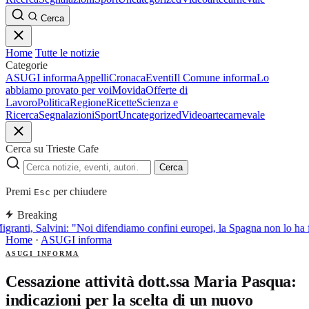
Cerca
Home
Tutte le notizie
Categorie
ASUGI informa
Appelli
Cronaca
Eventi
Il Comune informa
Lo
abbiamo provato per voi
Movida
Offerte di
Lavoro
Politica
Regione
Ricette
Scienza e
Ricerca
Segnalazioni
Sport
Uncategorized
Video
arte
carnevale
Cerca su Trieste Cafe
Cerca
Premi
per chiudere
Esc
Breaking
granti, Salvini: "Noi difendiamo confini europei, la Spagna non lo ha f
Home
·
ASUGI informa
ASUGI INFORMA
Cessazione attività dott.ssa Maria Pasqua:
indicazioni per la scelta di un nuovo