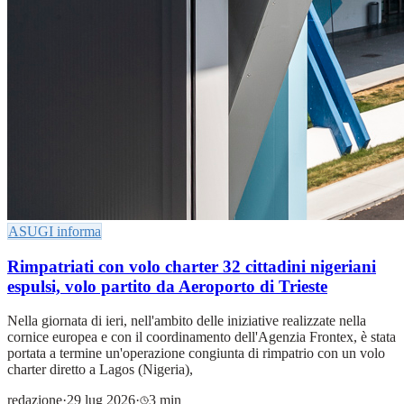
ASUGI informa
Rimpatriati con volo charter 32 cittadini nigeriani
espulsi, volo partito da Aeroporto di Trieste
Nella giornata di ieri, nell'ambito delle iniziative realizzate nella
cornice europea e con il coordinamento dell'Agenzia Frontex, è stata
portata a termine un'operazione congiunta di rimpatrio con un volo
charter diretto a Lagos (Nigeria),
redazione
·
29 lug 2026
·
3 min