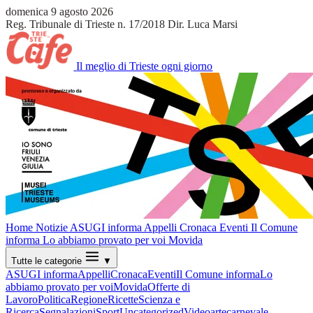
domenica 9 agosto 2026
Reg. Tribunale di Trieste n. 17/2018
Dir. Luca Marsi
Il meglio di Trieste ogni giorno
Home
Notizie
ASUGI informa
Appelli
Cronaca
Eventi
Il Comune
informa
Lo abbiamo provato per voi
Movida
Tutte le categorie
▼
ASUGI informa
Appelli
Cronaca
Eventi
Il Comune informa
Lo
abbiamo provato per voi
Movida
Offerte di
Lavoro
Politica
Regione
Ricette
Scienza e
Ricerca
Segnalazioni
Sport
Uncategorized
Video
arte
carnevale