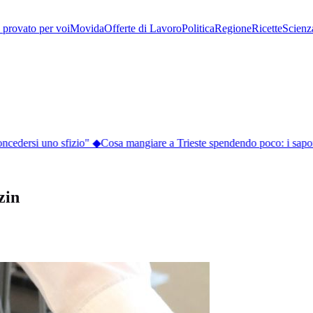
provato per voi
Movida
Offerte di Lavoro
Politica
Regione
Ricette
Scienz
oncedersi uno sfizio"
◆
Cosa mangiare a Trieste spendendo poco: i sapori d
zin