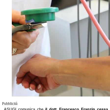
Pubblicità
ASUGI comunica che
il dott. Francesco Franzin
cessa 