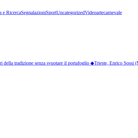
a e Ricerca
Segnalazioni
Sport
Uncategorized
Video
arte
carnevale
ella tradizione senza svuotare il portafoglio
◆
Trieste, Enrico Sossi (M