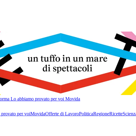
forma
Lo abbiamo provato per voi
Movida
provato per voi
Movida
Offerte di Lavoro
Politica
Regione
Ricette
Scienz