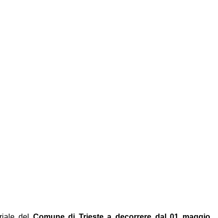
oriale del
Comune di Trieste a decorrere dal 01 maggio