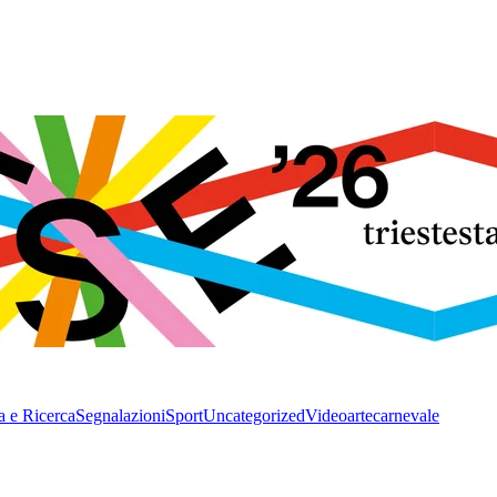
a e Ricerca
Segnalazioni
Sport
Uncategorized
Video
arte
carnevale