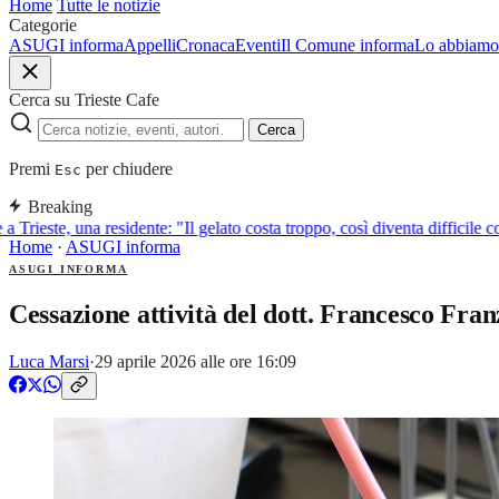
Home
Tutte le notizie
Categorie
ASUGI informa
Appelli
Cronaca
Eventi
Il Comune informa
Lo abbiamo 
Cerca su Trieste Cafe
Cerca
Premi
per chiudere
Esc
Breaking
a Trieste, una residente: "Il gelato costa troppo, così diventa difficile c
Home
·
ASUGI informa
ASUGI INFORMA
Cessazione attività del dott. Francesco Fran
Luca Marsi
·
29 aprile 2026 alle ore 16:09