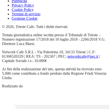
Pubblicità
Privacy Policy
Cookie Policy
Termini di servizio
Gestione Cookie
© 2026, Trieste Cafe. Tutti i diritti riservati.
Testata giornalistica online iscritta presso il Tribunale di Trieste –
Numero registrazione 17/2018 del 10 luglio 2018 - 2266/2018 V.G.
Direttore Luca Marsi.
Network Cafe S.R.L - Via Palestrina 10, 34133 Trieste | C.F:
01306520329 | REA: TS - 202367 | PEC:
networkcafe@pec.it
|
Capitale Sociale i.v.: 10.000€
Ai fini della realizzazione del sito, questa attività ha ricevuto euro
5.000 come contributo a fondo perduto dalla Regione Friuli Venezia
Giulia.
Realizzato da