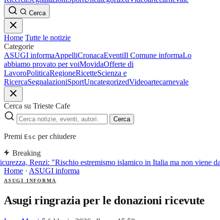
Cerca
Home
Tutte le notizie
Categorie
ASUGI informa
Appelli
Cronaca
Eventi
Il Comune informa
Lo
abbiamo provato per voi
Movida
Offerte di
Lavoro
Politica
Regione
Ricette
Scienza e
Ricerca
Segnalazioni
Sport
Uncategorized
Video
arte
carnevale
Cerca su Trieste Cafe
Cerca
Premi
per chiudere
Esc
Breaking
curezza, Renzi: "Rischio estremismo islamico in Italia ma non viene d
Home
·
ASUGI informa
ASUGI INFORMA
Asugi ringrazia per le donazioni ricevute