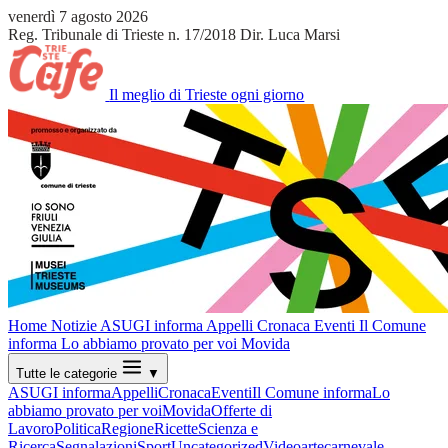
venerdì 7 agosto 2026
Reg. Tribunale di Trieste n. 17/2018
Dir. Luca Marsi
Il meglio di Trieste ogni giorno
Home
Notizie
ASUGI informa
Appelli
Cronaca
Eventi
Il Comune
informa
Lo abbiamo provato per voi
Movida
Tutte le categorie
▼
ASUGI informa
Appelli
Cronaca
Eventi
Il Comune informa
Lo
abbiamo provato per voi
Movida
Offerte di
Lavoro
Politica
Regione
Ricette
Scienza e
Ricerca
Segnalazioni
Sport
Uncategorized
Video
arte
carnevale