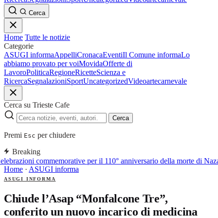
Cerca
Home
Tutte le notizie
Categorie
ASUGI informa
Appelli
Cronaca
Eventi
Il Comune informa
Lo
abbiamo provato per voi
Movida
Offerte di
Lavoro
Politica
Regione
Ricette
Scienza e
Ricerca
Segnalazioni
Sport
Uncategorized
Video
arte
carnevale
Cerca su Trieste Cafe
Cerca
Premi
per chiudere
Esc
Breaking
lebrazioni commemorative per il 110° anniversario della morte di Naz
Home
·
ASUGI informa
ASUGI INFORMA
Chiude l’Asap “Monfalcone Tre”,
conferito un nuovo incarico di medicina