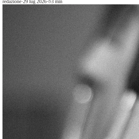
redazione
·
29 lug 2026
·
3 min