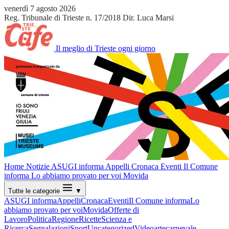
venerdì 7 agosto 2026
Reg. Tribunale di Trieste n. 17/2018
Dir. Luca Marsi
Il meglio di Trieste ogni giorno
Home
Notizie
ASUGI informa
Appelli
Cronaca
Eventi
Il Comune
informa
Lo abbiamo provato per voi
Movida
Tutte le categorie
▼
ASUGI informa
Appelli
Cronaca
Eventi
Il Comune informa
Lo
abbiamo provato per voi
Movida
Offerte di
Lavoro
Politica
Regione
Ricette
Scienza e
Ricerca
Segnalazioni
Sport
Uncategorized
Video
arte
carnevale