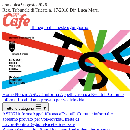
domenica 9 agosto 2026
Reg. Tribunale di Trieste n. 17/2018
Dir. Luca Marsi
Il meglio di Trieste ogni giorno
Home
Notizie
ASUGI informa
Appelli
Cronaca
Eventi
Il Comune
informa
Lo abbiamo provato per voi
Movida
Tutte le categorie
▼
ASUGI informa
Appelli
Cronaca
Eventi
Il Comune informa
Lo
abbiamo provato per voi
Movida
Offerte di
Lavoro
Politica
Regione
Ricette
Scienza e
Ricerca
Segnalazioni
Sport
Uncategorized
Video
arte
carnevale