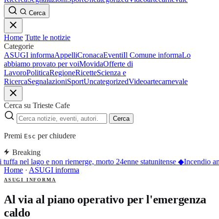
Cerca
Home
Tutte le notizie
Categorie
ASUGI informa
Appelli
Cronaca
Eventi
Il Comune informa
Lo
abbiamo provato per voi
Movida
Offerte di
Lavoro
Politica
Regione
Ricette
Scienza e
Ricerca
Segnalazioni
Sport
Uncategorized
Video
arte
carnevale
Cerca su Trieste Cafe
Cerca
Premi
per chiudere
Esc
Breaking
 tuffa nel lago e non riemerge, morto 24enne statunitense
◆
Incendio an
Home
·
ASUGI informa
ASUGI INFORMA
Al via al piano operativo per l'emergenza
caldo