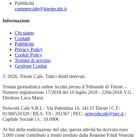
Pubblicità
commerciale@triestecafe.it
Informazioni
Chi siamo
Contatti
Pubblicità
Privacy Policy
Cookie Policy
Termini di servizio
Gestione Cookie
© 2026, Trieste Cafe. Tutti i diritti riservati.
Testata giornalistica online iscritta presso il Tribunale di Trieste –
Numero registrazione 17/2018 del 10 luglio 2018 - 2266/2018 V.G.
Direttore Luca Marsi.
Network Cafe S.R.L - Via Palestrina 10, 34133 Trieste | C.F:
01306520329 | REA: TS - 202367 | PEC:
networkcafe@pec.it
|
Capitale Sociale i.v.: 10.000€
Ai fini della realizzazione del sito, questa attività ha ricevuto euro
5.000 come contributo a fondo perduto dalla Regione Friuli Venezia